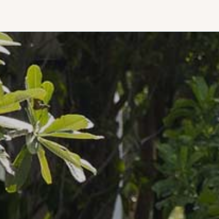
et profitez
d'une
réduction
supplémenta
allant jusqu'à
15 % !