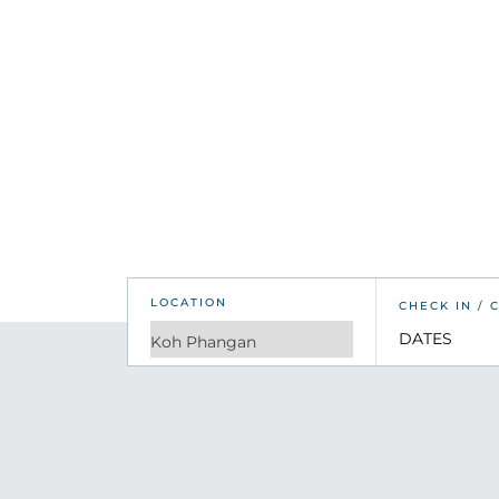
Plongez dans le bien-être hol
vibrants et la détente en bord 
LOCATION
CHECK IN / 