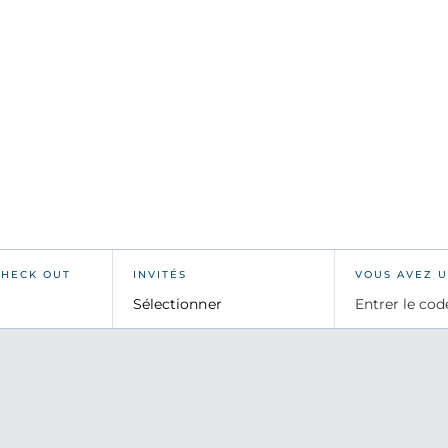
istique, les événements
de mer.
CHECK OUT
INVITÉS
VOUS AVEZ U
Sélectionner