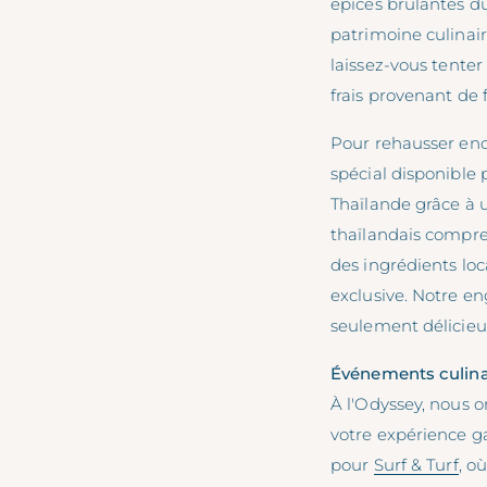
épices brûlantes d
patrimoine culinai
laissez-vous tente
frais provenant de 
Pour rehausser en
spécial disponible
Thaïlande grâce à u
thaïlandais compren
des ingrédients loc
exclusive. Notre e
seulement délicieux
Événements culin
À l'Odyssey, nous 
votre expérience g
pour
Surf & Turf
, o