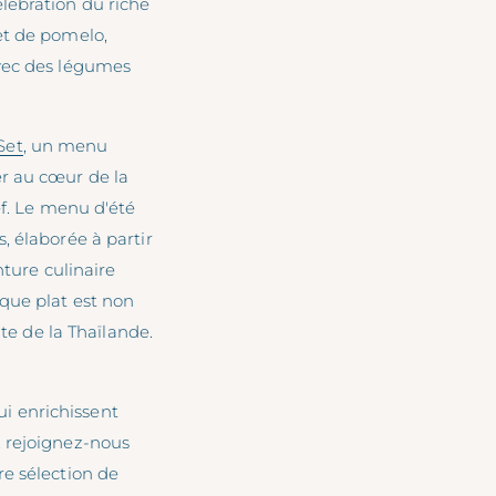
lébration du riche
et de pomelo,
avec des légumes
Set
, un menu
r au cœur de la
ef. Le menu d'été
, élaborée à partir
nture culinaire
que plat est non
nte de la Thaïlande.
i enrichissent
, rejoignez-nous
e sélection de