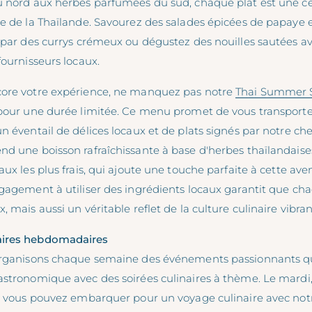
u nord aux herbes parfumées du sud, chaque plat est une cé
re de la Thaïlande. Savourez des salades épicées de papaye 
r par des currys crémeux ou dégustez des nouilles sautées 
fournisseurs locaux.
core votre expérience, ne manquez pas notre
Thai Summer 
 pour une durée limitée. Ce menu promet de vous transporte
n éventail de délices locaux et de plats signés par notre ch
d une boisson rafraîchissante à base d'herbes thaïlandaises
aux les plus frais, qui ajoute une touche parfaite à cette ave
ngagement à utiliser des ingrédients locaux garantit que cha
, mais aussi un véritable reflet de la culture culinaire vibra
aires hebdomadaires
organisons chaque semaine des événements passionnants qu
astronomique avec des soirées culinaires à thème. Le mardi
ù vous pouvez embarquer pour un voyage culinaire avec notr