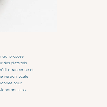
, qui propose
r des plats tels
 méditerranéenne et
 version locale
tionnée pour
eviendront sans