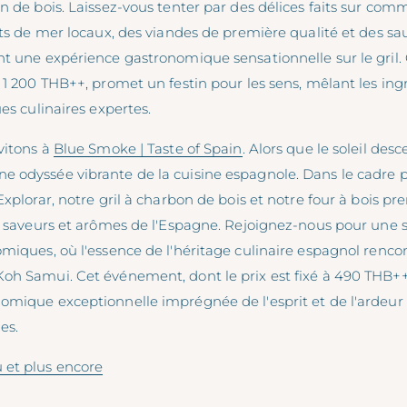
n de bois. Laissez-vous tenter par des délices faits sur co
its de mer locaux, des viandes de première qualité et des sa
nt une expérience gastronomique sensationnelle sur le gril
 1 200 THB++, promet un festin pour les sens, mêlant les ingr
ues culinaires expertes.
vitons à
Blue Smoke | Taste of Spain
. Alors que le soleil desc
 odyssée vibrante de la cuisine espagnole. Dans le cadre p
Explorar, notre gril à charbon de bois et notre four à bois p
s saveurs et arômes de l'Espagne. Rejoignez-nous pour une s
omiques, où l'essence de l'héritage culinaire espagnol renco
oh Samui. Cet événement, dont le prix est fixé à 490 THB++
omique exceptionnelle imprégnée de l'esprit et de l'ardeur 
es.
 et plus encore