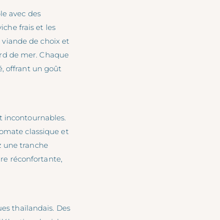
le avec des
iche frais et les
viande de choix et
 bord de mer. Chaque
, offrant un goût
t incontournables.
tomate classique et
z une tranche
ire réconfortante,
ues thaïlandais. Des