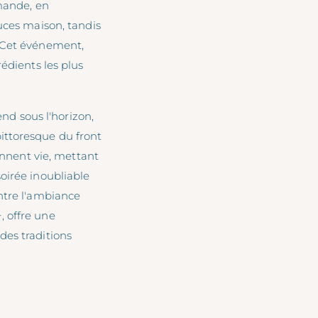
mmande, en
uces maison, tandis
. Cet événement,
édients les plus
end sous l'horizon,
ittoresque du front
rennent vie, mettant
oirée inoubliable
ntre l'ambiance
, offre une
des traditions