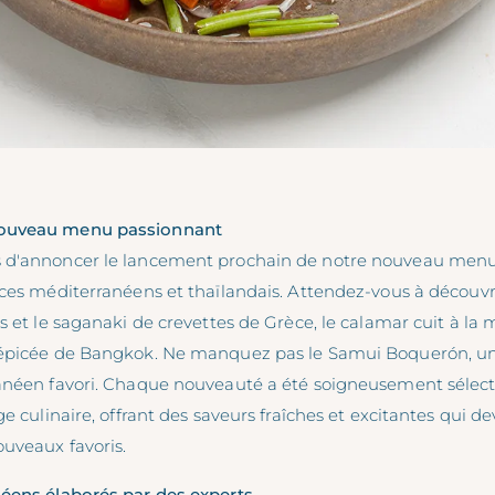
ouveau menu passionnant
 d'annoncer le lancement prochain de notre nouveau menu
ces méditerranéens et thaïlandais. Attendez-vous à découvri
s et le saganaki de crevettes de Grèce, le calamar cuit à la
épicée de Bangkok. Ne manquez pas le Samui Boquerón, une
anéen favori. Chaque nouveauté a été soigneusement sélec
ge culinaire, offrant des saveurs fraîches et excitantes qui d
uveaux favoris.
éens élaborés par des experts