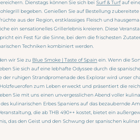
eichern. Dienstags können Sie sich bei
Surf & Turf
auf eine
hlegrill begeben. Genießen Sie auf Bestellung zubereitete 
rüchte aus der Region, erstklassiges Fleisch und hausgema
he ein sensationelles Grillerlebnis kreieren. Diese Veransta
spricht ein Fest für die Sinne, bei dem die frischesten Zutat
narischen Techniken kombiniert werden.
en wir Sie zu
Blue Smoke | Taste of Spain
ein. Wenn die So
geben Sie sich auf eine lebhafte Odyssee durch die spanisch
e der ruhigen Strandpromenade des Explorar wird unser cha
 Holzfeuerofen zum Leben erweckt und präsentiert die rei
leben Sie mit uns einen unvergesslichen Abend voller kulin
 des kulinarischen Erbes Spaniens auf das bezaubernde A
 Veranstaltung, die ab THB 490++ kostet, bietet ein außerge
bnis, das den Geist und den Schwung der spanischen kulinar