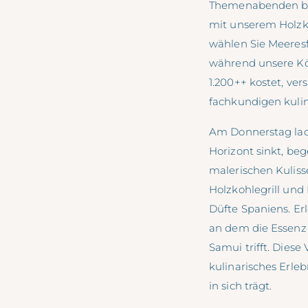
Themenabenden ber
mit unserem Holzko
wählen Sie Meeresf
während unsere Köc
1.200++ kostet, ver
fachkundigen kuli
Am Donnerstag lad
Horizont sinkt, be
malerischen Kuliss
Holzkohlegrill und
Düfte Spaniens. Er
an dem die Essenz
Samui trifft. Diese
kulinarisches Erle
in sich trägt.