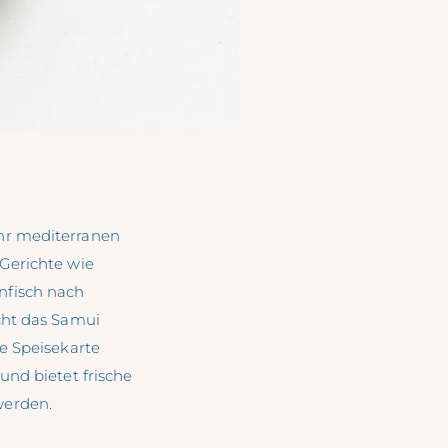
hr mediterranen
 Gerichte wie
nfisch nach
cht das Samui
ue Speisekarte
und bietet frische
werden.