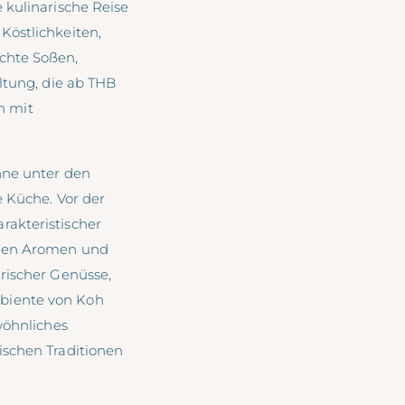
 kulinarische Reise
Köstlichkeiten,
chte Soßen,
ltung, die ab THB
en mit
nne unter den
e Küche. Vor der
rakteristischer
chen Aromen und
arischer Genüsse,
mbiente von Koh
wöhnliches
ischen Traditionen