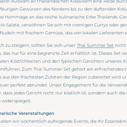
erer Auswahl an thailändischen Klassikern eine Reise dur
 feurigen Gewürzen des Nordens bis zu den duftenden Kräu
eine Hommage an das reiche kulinarische Erbe Thailands. Ge
-Salate, verwöhnen Sie sich mit cremigen Currys oder gen
Nudeln mit frischem Gemüse, das von lokalen Lieferanten 
h zu steigern, sollten Sie sich unser
Thai Summer Set
nicht
 das nur für eine begrenzte Zeit erhältlich ist. Dieses Set ve
kalen Köstlichkeiten und den typischen Gerichten unseres K
entführen. Zum Thai Summer Set gehört ein erfrischendes t
s aus den frischesten Zutaten der Region zubereitet wird un
teuer perfekt abrundet. Unser Engagement für die Verwend
, dass jedes Gericht nicht nur köstlich ist, sondern auch die
 widerspiegelt.
narische Veranstaltungen
alten wir wöchentlich aufregende Events, die Ihr Esserlebni