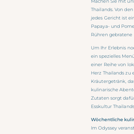
Machen Sie mit uns
Thailands. Von den
jedes Gericht ist 
Papaya- und Pomelo
Rühren gebratene 
Um Ihr Erlebnis noc
ein spezielles Menü,
einer Reihe von lo
Herz Thailands zu 
Kräutergetränk, da
kulinarische Aben
Zutaten sorgt dafür
Esskultur Thailands
Wöchentliche kuli
Im Odyssey veranst