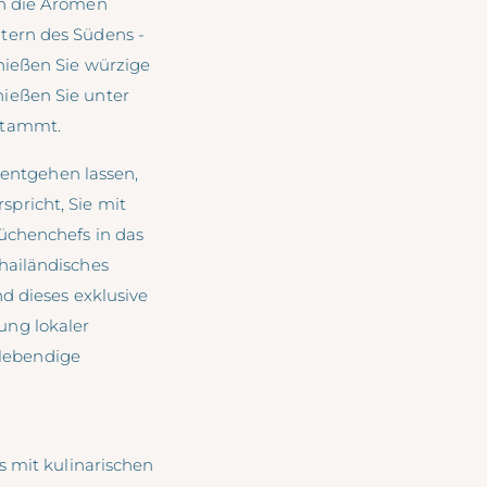
ch die Aromen
tern des Südens -
nießen Sie würzige
ießen Sie unter
stammt.
 entgehen lassen,
rspricht, Sie mit
üchenchefs in das
hailändisches
d dieses exklusive
ung lokaler
 lebendige
s mit kulinarischen