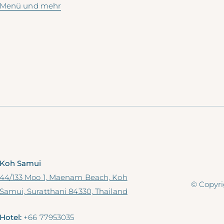
s Menü und mehr
Koh Samui
44/133 Moo 1, Maenam Beach, Koh
© Copyri
Samui, Suratthani 84330, Thailand
Hotel:
+66 77953035