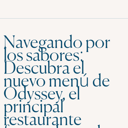
Navegando por
los sabores:
Descubra el
nuevo menú de
Odyssey, el
principal
restaurante