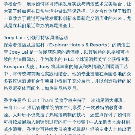
学校合作，展示如何将可持续发展实践与调酒艺术完美融合，让
大家了解如何在日常生活中做出环保选择。这次合作体现了我们
一直致力于通过
可持续发展
和创新来重新定义酒店业的未来，尤
其是在我们最近举办的鸡尾酒会上。
Joey Lai：引领可持续调酒运动
探索者酒店及度假村（Explorar Hotels & Resorts）的调酒主
管 Joey Lai 是一位屡获殊荣的调酒师，以其独特的风格和可持
续的方法而闻名。作为著名的 HLC 全球调酒师奖学金获得者和
Kosapan 大使，Joey 将其丰富的知识和热情融入到调酒工艺
中，将传统与前瞻性实践相结合。他的专业技能在泰国各地的众
多客座调酒师和合作项目中得到了充分展示，并以创造独特的尼
格罗尼变体而闻名，如热带尼格罗尼。
乔伊在曼谷 Dusit Thani 美食学校主持了一次鸡尾酒大师班，
来自 Dusit 酒店管理学院的学生们享受了一次独特的教育体
验。大师班不仅教授了鸡尾酒调制的技巧，还重点探讨了如何将
可持续发展融入到调制过程的每一个步骤中--从采购当地食材到
减少浪费。乔伊对可持续发展的重视鼓励年轻的专业人士跳出吧