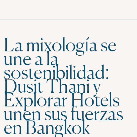
La mixología se
une a la
sostenibilidad:
Dusit Thani y
Explorar Hotels
unen sus fuerzas
en Bangkok