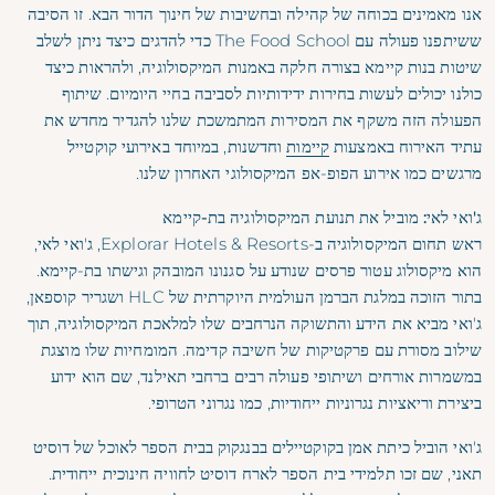
אנו מאמינים בכוחה של קהילה ובחשיבות של חינוך הדור הבא. זו הסיבה
ששיתפנו פעולה עם The Food School כדי להדגים כיצד ניתן לשלב
שיטות בנות קיימא בצורה חלקה באמנות המיקסולוגיה, ולהראות כיצד
כולנו יכולים לעשות בחירות ידידותיות לסביבה בחיי היומיום. שיתוף
הפעולה הזה משקף את המסירות המתמשכת שלנו להגדיר מחדש את
עתיד האירוח באמצעות
קיימות
וחדשנות, במיוחד באירועי קוקטייל
מרגשים כמו אירוע הפופ-אפ המיקסולוגי האחרון שלנו.
ג'ואי לאי: מוביל את תנועת המיקסולוגיה בת-קיימא
ראש תחום המיקסולוגיה ב-Explorar Hotels & Resorts, ג'ואי לאי,
הוא מיקסולוג עטור פרסים שנודע על סגנונו המובהק וגישתו בת-קיימא.
בתור הזוכה במלגת הברמן העולמית היוקרתית של HLC ושגריר קוספאן,
ג'ואי מביא את הידע והתשוקה הנרחבים שלו למלאכת המיקסולוגיה, תוך
שילוב מסורת עם פרקטיקות של חשיבה קדימה. המומחיות שלו מוצגת
במשמרות אורחים ושיתופי פעולה רבים ברחבי תאילנד, שם הוא ידוע
ביצירת וריאציות נגרוניות ייחודיות, כמו נגרוני הטרופי.
ג'ואי הוביל כיתת אמן בקוקטיילים בבנגקוק בבית הספר לאוכל של דוסיט
תאני, שם זכו תלמידי בית הספר לארח דוסיט לחוויה חינוכית ייחודית.