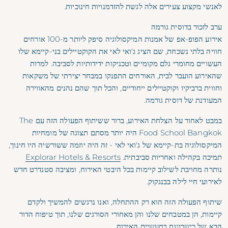
לאנשי מקצוע צעירים אלה לגשת להזדמנויות חינוכיות.
ערב לזכור בדוסית גורמה
אירוע הפופ-אפ של אמנות המיקסולוגיה סיפק ליותר מ-100 אורחים
חוויה בלתי נשכחת, שם הציג ג'ואי לאי את הקוקטיילים בני-קיימא שלו
העשויים מחומרי גלם מקומיים וטכניקות ידידותיות לסביבה. למרות
שהאירוע הועבר לבית, האורחים התפנקו במבחר יצירתי של משקאות
וחווית ברביקיו וקוקטיילים ייחודיים, והכל תוך שהם נהנים מהאווירה
המעודנת של דוסית גורמה.
במבט לאחור על הצלחת האירוע, ברור ששיתוף הפעולה הזה עם The
Food School Bangkok היה יותר מסתם תצוגה של מומחיות
המיקסולוגיה בת-קיימא של ג'ואי לאי - זה היה יוזמה ששורשיה היו חינוך,
תמיכה בקהילה ואחריות סביבתית.
Explorar Hotels & Resorts
נותרה מחויבת לשילוב קיימות בכל היבטי האירוח, ומציבה סטנדרט חדש
לאירועי חיי לילה בבנגקוק.
שיתוף הפעולה הזה הוא רק ההתחלה, ואנו נרגשים להמשיך ולקדם
קיימות, הן במטבחים שלנו והן מאחורי הסורגים שלנו, תוך טיפוח הדור
הבא של כישרונות בתעשיית האירוח.