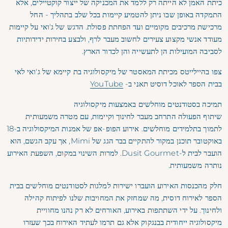
כיתת האמן לא הייתה רק ללמד את המכניקה של ייצור קוקטיילים, אלא
התמקדה באופן שבו ניתן להטמיע קיימות בכל שלב בתהליך - החל
מרכישת מרכיבים מקומיים ועד הפחתת פסולת. הדגש של ג'ואי על קיימות
מעודד אנשי מקצוע צעירים לחשוב מעבר לרף, ולבצע בחירות ידידותיות
לסביבה המועילות הן לתעשייה והן לכדור הארץ.
צפו בהיילייטס מכיתת המאסטר של מיקסולוגיה בת קיימא של ג'ואי לאי
בבית הספר לאוכל דוסיט תאני ב-
YouTube
תמיכה בסטודנטים מוחלשים באמצעות מיקסולוגיה
שיתוף הפעולה התרחב מעבר לחינוך וקיימות, עם מטרה משמעותית
לתמוך בתלמידים מוחלשים. אירוע הפופ-אפ של אמנות המיקסולוגיה ב-18
באוקטובר תוכנן במקור להתקיים בבר הגג של Mimi, אך עקב הגשם, הוא
הועבר לבית ל-Dusit Gourmet. למרות השינוי במקום, השפעת האירוע
נותרה משמעותית.
חלק מהכנסות האירוע הועברו ישירות למלגות לסטודנטים מוחלשים בבית
הספר לאירוח דוסית, מה שמחזק את המחויבות שלנו לפיתוח קהילה
ולחינוך. על ידי השתתפות באירוע, האורחים לא רק נהנו מחוויית
מיקסולוגיה ייחודית בבנגקוק אלא גם תרמו לעתיד האירוח בכך שעזרו