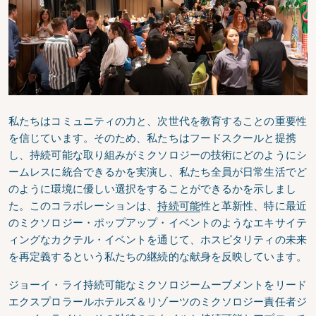
私たちはコミュニティの力と、次世代を教育することの重要性
を信じています。そのため、私たちはフードスクールと提携
し、持続可能な取り組みがミクソロジーの技術にどのようにシ
ームレスに統合できるかを実演し、私たち全員が日常生活でど
のように環境に優しい選択をすることができるかを示しまし
た。このコラボレーションは、
持続可能
性と革新性、特に最近
のミクソロジー・ポップアップ・イベントのようなエキサイテ
ィングなカクテル・イベントを通じて、ホスピタリティの未来
を再定義するという私たちの継続的な献身を反映しています。
ジョーイ・ライ持続可能なミクソロジームーブメントをリード
エクスプロラールホテルズ＆リゾーツのミクソロジー責任者ジ