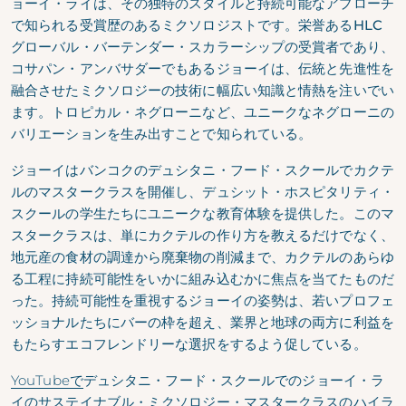
ョーイ・ライは、その独特のスタイルと持続可能なアプローチ
で知られる受賞歴のあるミクソロジストです。栄誉あるHLC
グローバル・バーテンダー・スカラーシップの受賞者であり、
コサパン・アンバサダーでもあるジョーイは、伝統と先進性を
融合させたミクソロジーの技術に幅広い知識と情熱を注いでい
ます。トロピカル・ネグローニなど、ユニークなネグローニの
バリエーションを生み出すことで知られている。
ジョーイはバンコクのデュシタニ・フード・スクールでカクテ
ルのマスタークラスを開催し、デュシット・ホスピタリティ・
スクールの学生たちにユニークな教育体験を提供した。このマ
スタークラスは、単にカクテルの作り方を教えるだけでなく、
地元産の食材の調達から廃棄物の削減まで、カクテルのあらゆ
る工程に持続可能性をいかに組み込むかに焦点を当てたものだ
った。持続可能性を重視するジョーイの姿勢は、若いプロフェ
ッショナルたちにバーの枠を超え、業界と地球の両方に利益を
もたらすエコフレンドリーな選択をするよう促している。
YouTubeで
デュシタニ・フード・スクールでのジョーイ・ラ
イのサステイナブル・ミクソロジー・マスタークラスのハイラ