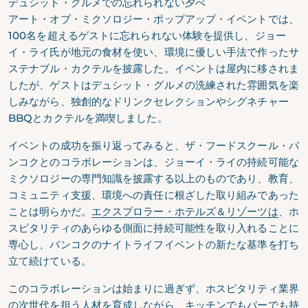
デュシット・グルメでの忘れられない夕べ
アート・オブ・ミクソロジー・ポップアップ・イベントでは、
100名を超えるゲストに忘れられない体験を提供し、ジョー
イ・ライ氏が地元の食材を使い、環境に優しい手法で作ったサ
ステナブル・カクテルを披露した。イベントは屋内に移されま
したが、ゲストはデュシット・グルメの洗練された雰囲気を楽
しみながら、独創的なドリンクセレクションやシグネチャー
BBQとカクテルを満喫しました。
イベントの成功を振り返ってみると、ザ・フードスクール・バ
ンコクとのコラボレーションは、ジョーイ・ライの持続可能な
ミクソロジーの専門知識を披露する以上のものであり、教育、
コミュニティ支援、環境への責任に根ざした取り組みであった
ことは明らかだ。
エクスプロラー・ホテルズ＆リゾーツは
、ホ
スピタリティのあらゆる側面に持続可能性を取り入れることに
専心し、バンコクのナイトライフイベントの新たな基準を打ち
立て続けている。
このコラボレーションは始まりに過ぎず、ホスピタリティ業界
の次世代を担う人材を育成しながら、キッチンでもバーでも持