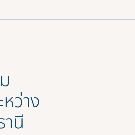
ภาษาไทย
าม
หว่าง
ธานี