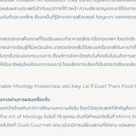
ดยผสมผสานประเพณีเข้ากับแนวทางที่ก้าวหน้า ความเชี่ยวชาญของเขาได้รับการ
ันทั่วประเทศไทย ซึ่งเขาเป็นที่รู้จักจากการสร้างสรรค์ Negroni หลากหลาย
ดมาสเตอร์คลาสค็อกเทลที่โรงเรียนสอนทำอาหารดุสิตธานีในกรุงเทพฯ โดยนักเร
ารณ์การเรียนรู้ที่ไม่เหมือนใคร มาสเตอร์คลาสไม่ได้สอนแค่เรื่องกลไกในการทำค็อ
ืนในทุกขั้นตอนของกระบวนการ ตั้งแต่การจัดหาวัตถุดิบในท้องถิ่นไปจนถึงการล
ห้มืออาชีพรุ่นใหม่คิดนอกกรอบบาร์ โดยเลือกทางเลือกที่เป็นมิตรต่อสิ่งแวดล้อม
ainable Mixology Masterclass ของ Joey Lai ที่ Dusit Thani Food
ยโอกาสผ่านการผสมเครื่องดื่ม
บเขตกว้างไกลเกินกว่าการศึกษาและความยั่งยืน โดยมีวัตถุประสงค์ที่สำคัญคือการ
he Art of Mixology ในวันที่ 18 ตุลาคม เดิมทีมีกำหนดจัดขึ้นที่ Mimi's R
ายไปจัดที่ Dusit Gourmet แทน แม้จะมีการเปลี่ยนสถานที่จัดงาน แต่ผลก