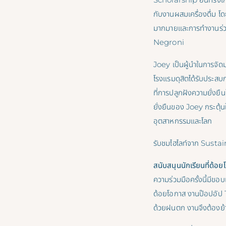
กับงานผสมเครื่องดื่ม โ
มากมายและการทำงานร่วมก
Negroni
Joey เป็นผู้นำในการจั
โรงแรมดุสิตได้รับประสบก
ที่การปลูกฝังความยั่งย
ยั่งยืนของ Joey กระตุ้นใ
อุตสาหกรรมและโลก
รับชมไฮไลท์จาก Sust
สนับสนุนนักเรียนที่ด้อ
ความร่วมมือครั้งนี้มีขอ
ด้อยโอกาส งานป๊อปอัป T
ด้วยฝนตก งานจึงต้องย้