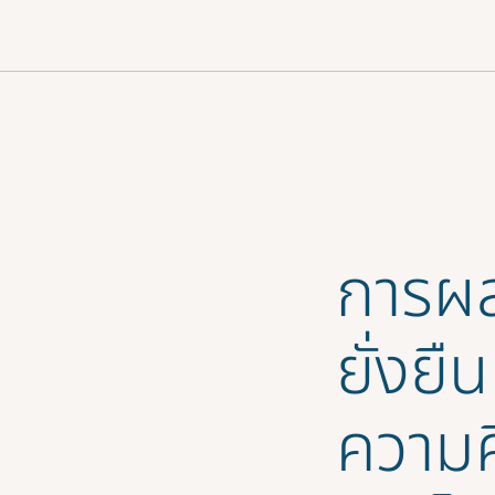
มนู
การผ
ยั่งย
ความค