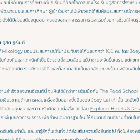
ะมอบให้กับทุนการศึกษาแก่นักเรียนที่ด้อยโอกาสของโรงเรียนดุสิตการโรงแรม ซ
พัฒนาชุมชนและการศึกษา ผู้เข้าร่วมงานไม่เพียงแต่ได้สัมผัสประสบการณ์การผสม
แต่ยังได้มีส่วนสนับสนุนอนาคตของอุตสาหกรรมการโรงแรมด้วยการช่วยให้คนรุ่นให
ุสิต กูร์เมต์
 Mixology มอบประสบการณ์ที่น่าประทับใจให้กับแขกกว่า 100 คน โดย Joey
ิบในท้องถิ่นและเทคนิคที่เป็นมิตรต่อสิ่งแวดล้อม แม้ว่างานจะจัดขึ้นในร่ม แต่แขกท
ค์หลากหลายชนิด รวมถึงบาร์บีคิวและค็อกเทลอันเป็นเอกลักษณ์ พร้อมเพลิดเพลิน
วามสำเร็จของงานอีเวนต์นี้ จะเห็นได้ชัดว่าการร่วมมือกับ The Food School B
ชี่ยวชาญด้านการผสมเครื่องดื่มอย่างยั่งยืนของ Joey Lai เท่านั้น แต่ยังเป็นค
สนับสนุนชุมชน และความรับผิดชอบต่อสิ่งแวดล้อม
Explorar Hotels & Res
ทุกแง่มุมของการบริการ เพื่อกำหนดมาตรฐานใหม่ให้กับงานอีเวนต์ยามค่ำคืนใน
ดเริ่มต้นเท่านั้น และเรารู้สึกตื่นเต้นที่จะได้ส่งเสริมความยั่งยืนต่อไป ทั้งในห้อ
นรุ่นต่อไปที่มีพรสวรรค์ในอุตสาหกรรมการบริการด้วย