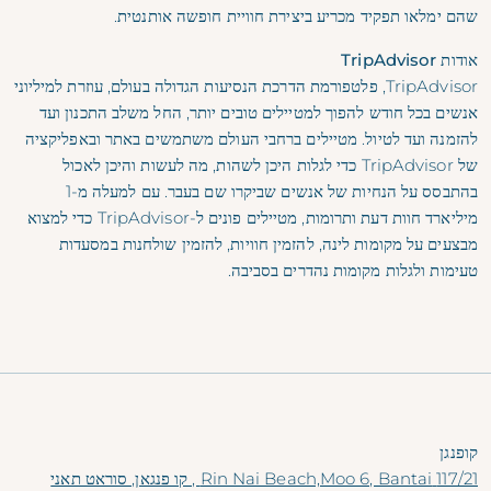
שהם ימלאו תפקיד מכריע ביצירת חוויית חופשה אותנטית.
אודות TripAdvisor
TripAdvisor, פלטפורמת הדרכת הנסיעות הגדולה בעולם, עוזרת למיליוני
אנשים בכל חודש להפוך למטיילים טובים יותר, החל משלב התכנון ועד
להזמנה ועד לטיול. מטיילים ברחבי העולם משתמשים באתר ובאפליקציה
של TripAdvisor כדי לגלות היכן לשהות, מה לעשות והיכן לאכול
בהתבסס על הנחיות של אנשים שביקרו שם בעבר. עם למעלה מ-1
מיליארד חוות דעת ותרומות, מטיילים פונים ל-TripAdvisor כדי למצוא
מבצעים על מקומות לינה, להזמין חוויות, להזמין שולחנות במסעדות
טעימות ולגלות מקומות נהדרים בסביבה.
קופנגן
117/21 Rin Nai Beach,Moo 6, Bantai , קו פנגאן, סוראט תאני