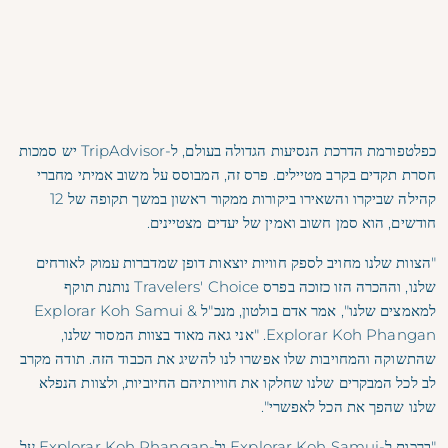
כפלטפורמת הדרכת הנסיעות הגדולה בעולם, ל-TripAdvisor יש סמכות
חסרת תקדים בקרב מטיילים. פרס זה, המבוסס על משוב אמיתי מחברי
קהילה שביקרו והשאירו ביקורות ממקור ראשון במשך תקופה של 12
חודשים, הוא סמן חשוב ואמין של יעדים מצטיינים.
"הצוות שלנו מחויב לספק חוויות יוצאות דופן שמדברות עמוק לאורחים
שלנו, וההכרה הזו כזוכה בפרס Travelers' Choice נותנת תוקף
למאמצים שלנו", אמר אדם בולטון, מנכ"ל Explorar Koh Samui &
Explorar Koh Phangan. "אני גאה מאוד בצוות המסור שלנו,
שהתשוקה והמחויבות שלו אפשרו לנו להשיג את הכבוד הזה. תודה מקרב
לב לכל המבקרים שלנו שחלקו את חוויותיהם החיוביות, ולצוות הנפלא
שלנו שהפך את הכל לאפשרי".
"ברכות ל-Explorar Koh Samui ול-Explorar Koh Phangan על