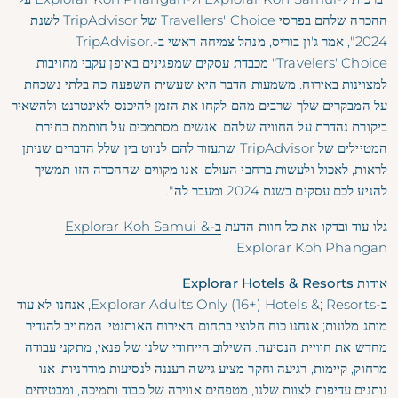
ההכרה שלהם בפרסי Travellers' Choice של TripAdvisor לשנת
2024", אמר ג'ון בוריס, מנהל צמיחה ראשי ב-TripAdvisor.
"Travelers' Choice מכבדת עסקים שמפגינים באופן עקבי מחויבות
למצוינות באירוח. משמעות הדבר היא שעשית השפעה כה בלתי נשכחת
על המבקרים שלך שרבים מהם לקחו את הזמן להיכנס לאינטרנט ולהשאיר
ביקורת נהדרת על החוויה שלהם. אנשים מסתמכים על חותמת בחירת
המטיילים של TripAdvisor שתעזור להם לנווט בין שלל הדברים שניתן
לראות, לאכול ולעשות ברחבי העולם. אנו מקווים שההכרה הזו תמשיך
להניע לכם עסקים בשנת 2024 ומעבר לה".
גלו עוד ובדקו את כל חוות הדעת
ב-Explorar Koh Samui
&
.
Explorar Koh Phangan
אודות Explorar Hotels & Resorts
ב-Explorar Adults Only (16+) Hotels &; Resorts, אנחנו לא עוד
מותג מלונות; אנחנו כוח חלוצי בתחום האירוח האותנטי, המחויב להגדיר
מחדש את חוויית הנסיעה. השילוב הייחודי שלנו של פנאי, מתקני עבודה
מרחוק, קיימות, רגיעה וחקר מציע גישה רעננה לנסיעות מודרניות. אנו
נותנים עדיפות לצוות שלנו, מטפחים אווירה של כבוד ותמיכה, ומבטיחים