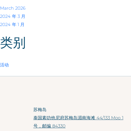
March 2026
2024 年 3 月
2024 年 1 月
类别
活动
苏梅岛
泰国素叻他尼府苏梅岛湄南海滩 44/133 Moo 1
号，邮编 84330