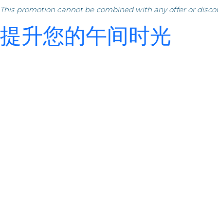
This promotion cannot be combined with any offer or disco
提升您的午间时光