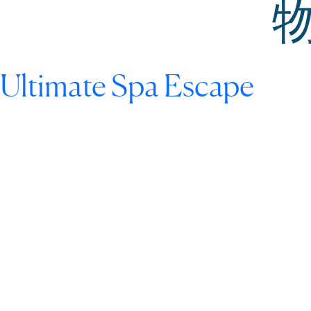
菜
单
Ultimate Spa Escape