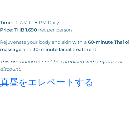
Time:
10 AM to 8 PM Daily
Price:
THB 1,690
net per person
Rejuvenate your body and skin with a
60-minute Thai oil
massage
and
30-minute facial treatment
.
This promotion cannot be combined with any offer or
discount.
真昼をエレベートする