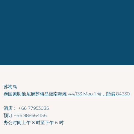
苏梅岛
泰国素叻他尼府苏梅岛湄南海滩 44/133 Moo 1 号，邮编 84330
酒店：
+66 77953035
预订
+66 888664156
办公时间
上午 8 时至下午 6 时