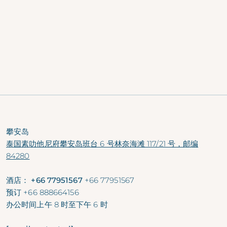
苏梅岛
Time:
10 AM to 8 PM Daily
Price:
THB 1,690
net per person
Rejuvenate your body and skin with a
60-minute
Thai oil massage
and
30-minute facial
treatment
.
This promotion cannot be combined with any
offer or discount.
攀安岛
泰国素叻他尼府攀安岛班台 6 号林奈海滩 117/21 号，邮编
84280
酒店： +66 77951567
+66 77951567
预订
+66 888664156
办公时间
上午 8 时至下午 6 时