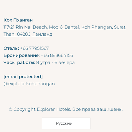
Кох Пханган
117/21 Rin Nai Beach, Moo 6, Bantai, Koh Phangan, Surat
Thani 84280, Таиланд
Отель:
+66 77951567
Бронирование:
+66 888664156
Часы работы:
8 утра - 6 вечера
[email protected]
@explorarkohphangan
© Copyright Explorar Hotels. Все права защищены.
Русский