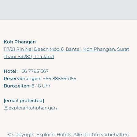
Koh Phangan
117/21 Rin Nai Beach,Moo 6, Bantai, Koh Phangan, Surat
Thani 84280, Thailand
Hotel:
+66 77951567
Reservierungen:
+66 888664156
Bürozeiten:
8-18 Uhr
[email protected]
@explorarkohphangan
© Copyright Explorar Hotels. Alle Rechte vorbehalten.