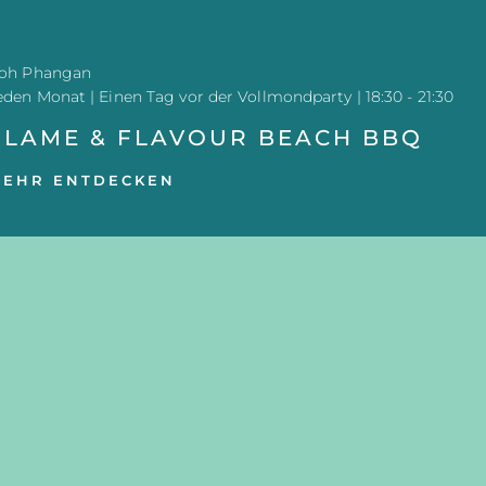
oh Phangan
eden Monat | Einen Tag vor der Vollmondparty | 18:30 - 21:30
FLAME & FLAVOUR BEACH BBQ
MEHR ENTDECKEN