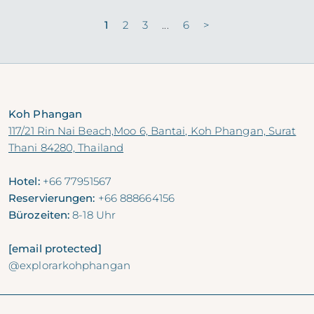
1
2
3
...
6
>
MEHR ERFAHREN
Koh Phangan
117/21 Rin Nai Beach,Moo 6, Bantai, Koh Phangan, Surat
Thani 84280, Thailand
Hotel:
+66 77951567
Reservierungen:
+66 888664156
Bürozeiten:
8-18 Uhr
[email protected]
@explorarkohphangan