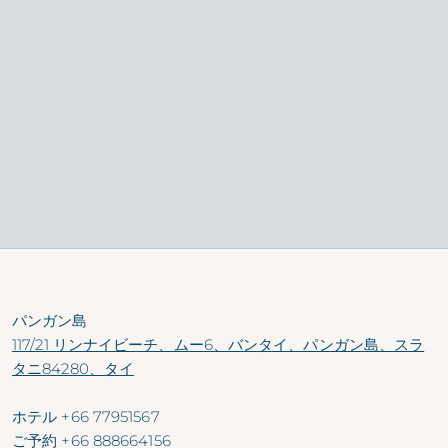
ジムで汗を流したり、スパでリフレッシュしたりした後は、体
に栄養を補給しましょう。
新鮮なものを食べ、新鮮な気分を味わう！
地元産の食材を使った
オデッセイの
栄養価の高い美味しい
食事
と飲み物で
、自分へのご褒美を。
フルーツたっぷりのスムージーで朝を迎え、お好みのプロテイ
ンで再構築し、ベジタリアンやビーガン向けの素晴らしいメニ
ューを楽しもう。
パンガン島
117/21 リンナイビーチ、ムー6、バンタイ、パンガン島、スラ
タニ84280、タイ
ホテル
+66 77951567
ご予約
+66 888664156