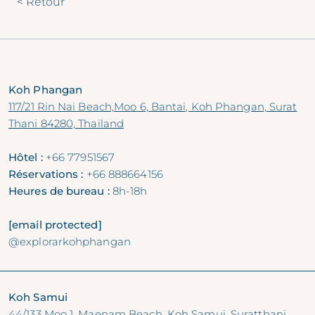
< Retour
Koh Phangan
117/21 Rin Nai Beach,Moo 6, Bantai, Koh Phangan, Surat
Thani 84280, Thailand
Hôtel :
+66 77951567
Réservations :
+66 888664156
Heures de bureau :
8h-18h
[email protected]
@explorarkohphangan
Koh Samui
44/133 Moo 1, Maenam Beach, Koh Samui, Suratthani