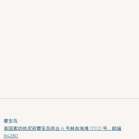
免费机场接送
提前入住和延迟退房（视情况而定）
食品和非酒精饮料八折优惠
酒精饮料九折优惠
EXHALE 水疗中心七折优惠
前往渔人村的免费班车服务（根据度假村
的日程安排）
免费活动小组课
入住苏梅岛
入住攀牙岛
攀安岛
泰国素叻他尼府攀安岛班台 6 号林奈海滩 117/21 号，邮编
84280