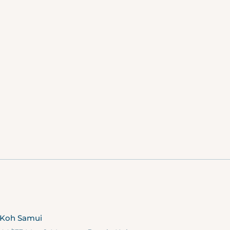
30% Rabatt bei EXHALE 
Kostenloser Shuttleservi
Fahrplan des Resorts)
Kostenlose Aktivitäten G
AUFENTH
S
AUFENTH
PH
Koh Samui