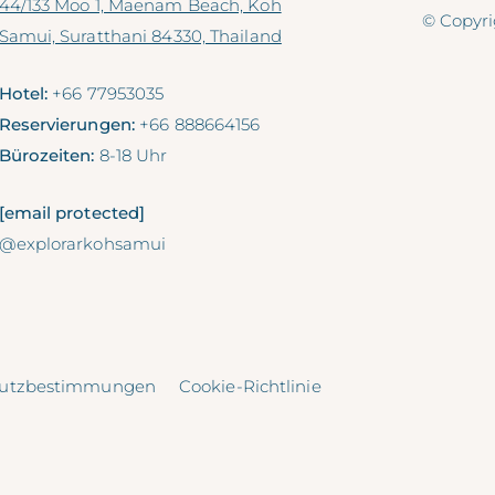
44/133 Moo 1, Maenam Beach, Koh
© Copyri
Samui, Suratthani 84330, Thailand
Hotel:
+66 77953035
Reservierungen:
+66 888664156
Bürozeiten:
8-18 Uhr
[email protected]
@explorarkohsamui
hutzbestimmungen
Cookie-Richtlinie