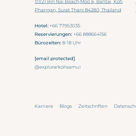
117/21 Rin Nai Beach,Moo 6, Bantai, Koh
Phangan, Surat Thani 84280, Thailand
Hotel:
+66 77953035
Reservierungen:
+66 888664156
Bürozeiten:
8-18 Uhr
[email protected]
@explorarkohsamui
Karriere
Blogs
Zeitschriften
Datensc