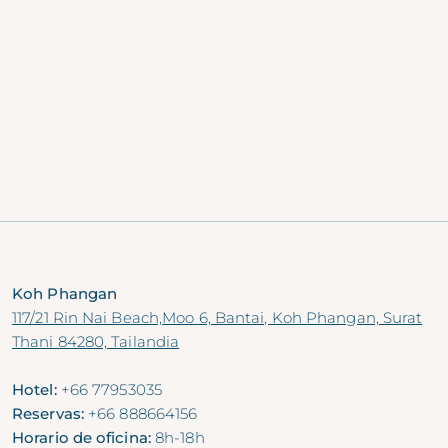
del complejo)
Clase colectiva de actividades
gratuitas
ESTANCIA EN KOH
SAMUI
ESTANCIA EN KOH
PHANGAN
Koh Phangan
117/21 Rin Nai Beach,Moo 6, Bantai, Koh Phangan, Surat
Thani 84280, Tailandia
Hotel:
+66 77953035
Reservas:
+66 888664156
Horario de oficina:
8h-18h