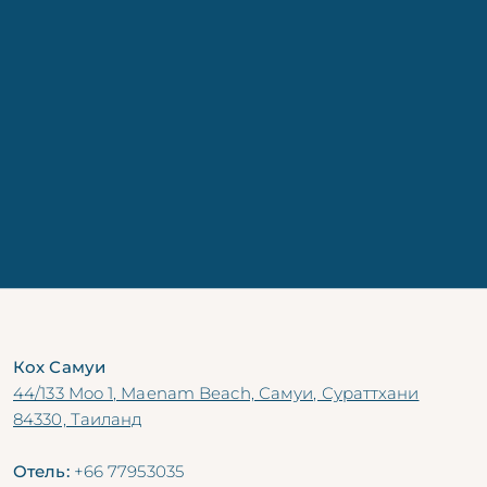
Сообщение
Кох Самуи
44/133 Moo 1, Maenam Beach, Самуи, Сураттхани
84330, Таиланд
Отель:
+66 77953035