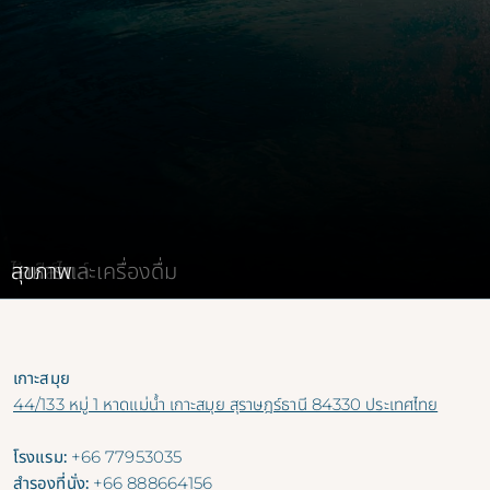
ห้อง พัก
รีสอร์ต
ไลฟ์สไตล์
อาหารและเครื่องดื่ม
สุขภาพ
เกาะสมุย
44/133 หมู่ 1 หาดแม่น้ำ เกาะสมุย สุราษฎร์ธานี 84330 ประเทศไทย
โรงแรม:
+66 77953035
สำรองที่นั่ง:
+66 888664156