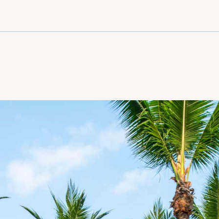
Regístrate y
disfruta de
hasta un 15%
de descuent
adicional.