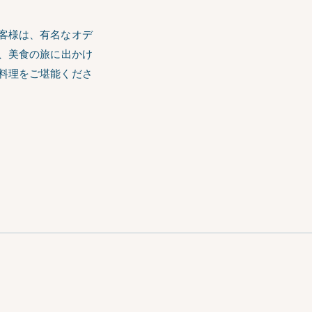
客様は、有名な
オデ
、美食の旅に出かけ
料理をご堪能くださ