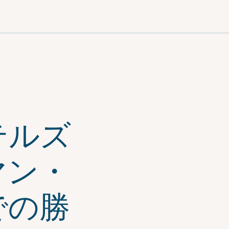
日本語
テルズ
マン・
での勝