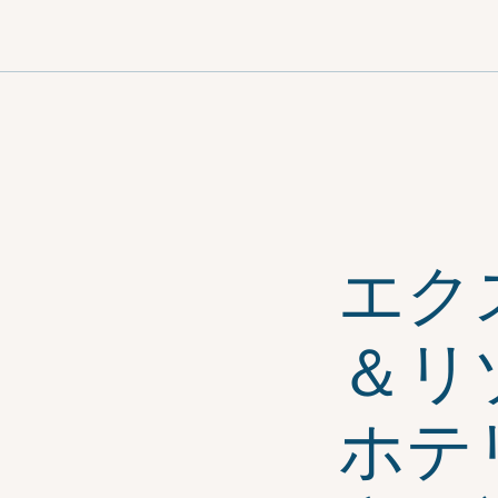
メ
ニ
ュ
ー
エク
＆リ
ホテ