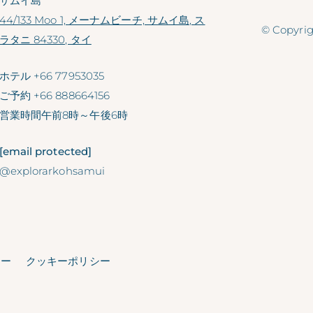
サムイ島
44/133 Moo 1, メーナムビーチ, サムイ島, ス
© Copyr
ラタニ 84330, タイ
ホテル
+66 77953035
ご予約
+66 888664156
営業時間
午前8時～午後6時
[email protected]
@explorarkohsamui
シー
クッキーポリシー