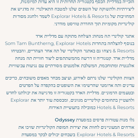
הזכייה במדליית הכסף בקטגוריה תחרותית זו היא עדות למיומנות,
ליצירתיות ולתשוקה של השפים שלנו למטבח התאילנדי. זה מדגיש את
המחויבות של Explorar Hotels & Resorts לשמר ולחגוג מסורות
קולינריות מקומיות תוך החדרת טוויסט מודרני.
אתגר קולינרי תה מנחה: הצלחה מתוקה עם מדליית ארד
בנוסף להצלחה בתחרות Som Tam Buntherng, Explorar Hotels
& Resorts ניצחו גם באתגר הקולינרי של תה אחר הצהריים, והבטיחו
מדליית ארד. קטגוריה זו דרשה מהמשתתפים ליצור חוויית תה מנחה
אלגנטית ומתוחכמת, המשלבת אלמנטים מסורתיים עם נגיעות עכשוויות.
הצוות הקולינרי שלנו נרתם לאירוע, ועיצב מבחר מאפים משובחים, כריכים
עדינים ותה ארומטי שהרשימו את השופטים בהקפדה על הפרטים
ובטעמים הרמוניים. מדליית הארד בקטגוריה זו מדגישה את יכולתנו לחדש
ולהצטיין בתחומים קולינריים מגוונים, ומבססת עוד יותר את Explorar
Hotels & Resorts כמובילה בתעשיית האירוח.
גלו מנות עטורות פרסים במסעדת Odyssey
אורחים המעוניינים לחוות את יצירות המופת הקולינריות שזיכו את
Explorar Hotels & Resorts בשבחים יכולים לבקר
במסעדת