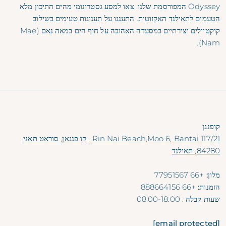
Odyssey
המפורסמת שלנו. צאו למסע גסטרונומי מהים התיכון מלא
הטעמים לתאילנד האקזוטית. התענגו על תענוגות טעימים בשילוב
קוקטיילים יצירתיים במסעדה האהובה על חוף הים במאה נאם (Mae
Nam).
קופנגן
117/21 Rin Nai Beach,Moo 6, Bantai , קו פנגאן, סוראט תאני
84280, תאילנד
מלון:
+66 77951567
הזמנות:
+66 888664156
שעות קבלה
: 08:00-18:00
[email protected]