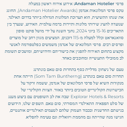
פרסי Andaman Hotelier: אירוע אירוח ראשון במעלה
טקס פרסי המלונאות אנדמן (Andaman Hotelier Awards), החוגג
את שנתו התשיעית, הוא תערוכת המלונות הגדולה ביותר בדרום תאילנד,
שנועדה להציג שירותי מלונות ותיירות ברמה עולמית. האירוע, שנערך בין
התאריכים 15-16 ביוני 2024, נחנך השנה על ידי מושל פוקט סופון
סוואנאראט וכלל למעלה מ-115 דוכנים, המציעים מגוון רחב של מוצרים
ופרסים רבים. פרסי המלונאים של אנדמן משמשים כפלטפורמה לאנשי
מקצוע בתחום האירוח להפגין את כישוריהם וחידושיהם, ומושכים תשומת
לב ממובילי התעשייה ומחובבים כאחד.
טעם של ניצחון: מדליית כסף בתחרות סום טאם בונתרנג
תחרות סום טאם בונתרנג (Som Tam Buntherng) הייתה אחת
מנקודות השיא של פרסי המלונאים של אנדמן, ששמה זרקור על
הכישרונות הקולינריים הטובים ביותר באזור. הצוות הקולינרי של
Explorar Hotels & Resorts שבה את לב השופטים עם ביצוע מענג
של סלט הפפאיה התאילנדי המסורתי, סום טאם. השפים שלנו, הידועים
בגישתם החדשנית ובכבוד העמוק שלהם לטעמים תאילנדיים אותנטיים,
הגישו מנה שהייתה גם מהממת ויזואלית וגם טעימה להפליא.