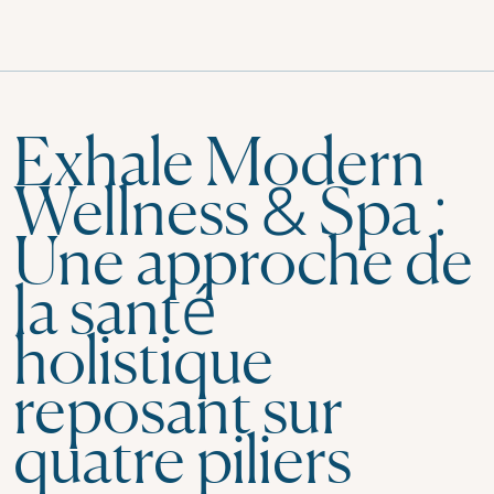
Exhale Modern
Wellness & Spa :
Une approche de
la santé
holistique
reposant sur
quatre piliers