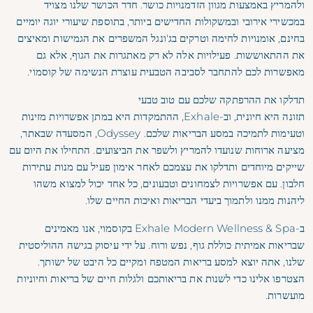
ולהמריץ באמצעות מגוון הזדמנויות כושר. חדר הכושר שלנו מצויד
במכשירי אירובי ובמשקולות החדישים ביותר, בתוספת שיעורי יוגה יומיים
בחינם, אומנויות לחימה וטרקים בג'ונגל המשפרים את הגמישות ומאיצים
את ההתאוששות. פעילויות אלה לא רק מאתגרות את הגוף, אלא גם
מאפשרות לכם להתחבר לסביבה הטבעית עוצרת הנשימה של קוסמוי.
תדלקו את ההרפתקה שלכם עם טוב טבעי
תזונה היא חיונית, וב-Exhale, ההתמקדות היא במתן אפשרויות מזינות
וטעימות לתמיכה במסע הבריאות שלכם. Odyssey, המסעדה שבאתר,
מציעה ארוחות שנועדו להמריץ ולשפר את הביצועים. התחילו את היום עם
שייקים מיוחדים ותדלקו את עצמכם לאחר אימון פעיל עם מנות עתירות
חלבון. עם אפשרויות לצמחונים וטבעונים, כל אחד יכול למצוא משהו
ליהנות ממנו ולתמוך ביעדי הבריאות ואיכות החיים שלו.
ב-Exhale Modern Wellness & Spa בקוסמוי, אנו מאמינים
שבריאות אמיתית כוללת גוף, נפש ורוח. על ידי עיסוק בגישה ההוליסטית
שלנו, אתה יוצא למסע בריאות המטפח ומקיים כל היבט של ישותך.
הצטרפו אלינו כדי לשנות את בריאותכם ולגלות חיים של בריאות וחיוניות
מועשרות.