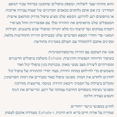
והוא מהווה שער לשלווה, ומספק טיפולים שתוכננו במיוחד עבור הנוסע
המודרני. בין אם אתם נלחמים בכאבים הכרוניים של שעות עבודה ארוכות
או מחפשים רגע להירגע, הספא שלנו מציע טיפול מדויק ומותאם אישית.
המטפלים שלנו מתאימים את החוויה שלך עם אפשרויות החל מעיסויי
רקמות עמוקים ועד קרצוף גוף מלא יוקרתי וטיפולי פנים מרעננים. חבילות
המאני-פדי וחדרי הספא הפרטיים שלנו מבטיחים חוויית התחדשות מלאה,
ומכינים אתכם להתמודד עם העולם באנרגיה מחודשת.
אזנו את דעתכם עם חוויות טרנספורמטיביות
בשיפור הרווחה הנפשית והרגשית, Exhale משלבת טיפולים חדשניים
ומסורתיים ליצירת מצב נפשי מאוזן. טכניקות כגון טיפולי קול ואור
משמשים כדי להילחם במתח וחרדה, בעוד תדרי התהודה של טיפול קול
להרגיע ולחדש את המוח. מפגשי טיפול באור מגבירים את רמות הסרוטונין,
ומקלים ביעילות על תסמיני דיכאון וחרדה. בנוסף, מדיטציה מודרכת
ומפגשי נשימה מטפחים תחושה עמוקה של רוגע, ומיישרים את הגוף
והנפש בצורה חלקה.
להזיע במפגשי כושר ייחודיים
שמירה על אורח חיים בריא היא חיונית, ו-Exhale מעודדת אתכם לעסוק