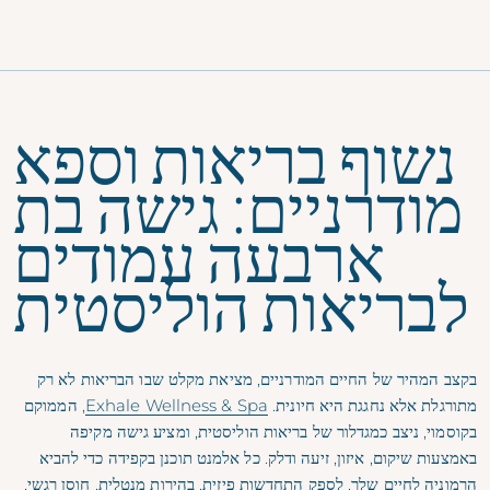
תפריט
נשוף בריאות וספא
מודרניים: גישה בת
ארבעה עמודים
לבריאות הוליסטית
בקצב המהיר של החיים המודרניים, מציאת מקלט שבו הבריאות לא רק
מתורגלת אלא נחגגת היא חיונית.
Exhale Wellness & Spa
, הממוקם
בקוסמוי, ניצב כמגדלור של בריאות הוליסטית, ומציע גישה מקיפה
באמצעות שיקום, איזון, זיעה ודלק. כל אלמנט תוכנן בקפידה כדי להביא
הרמוניה לחיים שלך, לספק התחדשות פיזית, בהירות מנטלית, חוסן רגשי,