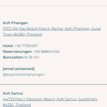
VOL. 15, Aug 2024
Koh Phangan
117/21 Rin Nai Beach,Moo 6, Bantai, Koh Phangan, Surat
Thani 84280, Thailand
Hotel:
+66 77951567
Reservierungen:
+66 888664156
Bürozeiten:
8-18 Uhr
[email protected]
@explorarkohphangan
Koh Samui
44/133 Moo 1, Maenam Beach, Koh Samui, Suratthani
84330, Thailand