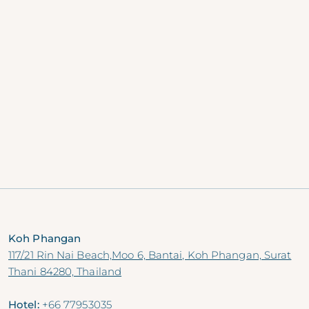
Planung Ihrer längeren Reise mit unschlagbaren
Vorteilen!
Bedingungen und Konditionen
Dieses Angebot gilt nur für Zimmerpreise mit
bis zu 13 Übernachtungen
Das Hotel behält sich das Recht vor, dieses
Angebot ohne vorherige Ankündigung zu
ändern oder zu stornieren.
JETZT BUCHEN
Koh Phangan
117/21 Rin Nai Beach,Moo 6, Bantai, Koh Phangan, Surat
Thani 84280, Thailand
Hotel:
+66 77953035