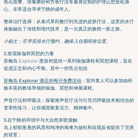
热石按摩、排毒磨砂和芳香疗法等量身定制的护理让您放松身
心。非常适合寻求宁静的成年人。
整体治疗选择：
从泰式草药敷疗到先进的皮肤疗法，这里的水疗
体验融合了传统和现代技术，是一次真正的焕然一新之旅。
小贴士：尽早安排水疗预约，确保入住期间有位置。
2.发现瑜伽和冥想的力量
苏梅岛 Explorar 度假村提供一系列瑜伽课程和冥想课程，旨在
促进正念和内心平衡。其中一些亮点包括
苏梅岛 Explorar 酒店的每日免费活动
：
室内客人可以参加由经
验丰富的教练带领的瑜伽、冥想和伸展课程。
声音疗法和呼吸法：
探索将声音疗法与引导式呼吸技术相结合的
变革性练习，让你感觉恢复活力、精神集中。
3.在宁静的环境中与大自然亲密接触
岛上郁郁葱葱的风景和纯净的海滩为放松和自我反省提供了完美
的背景：