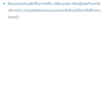
โรงแรมขอสงวนสิทธิ์ในการแก้ไข เปลี่ยนแปลง หรือปฏิเสธคำขอหรือ
บริการใดๆ ตามดุลยพินิจของตนเองและหรือโดยไม่ต้องแจ้งให้ทราบ
ล่วงหน้า