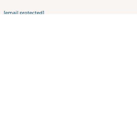
[email protected]
@explorarkohphangan
© ลิขสิทธิ์ Explorar Hotels สงวนลิขสิทธิ์ทุกประการ
ภาษาไทย
อาชีพ
บล็อก
นิตยสาร
นโยบายความเป็นส่วนตัว
นโยบาย
คุกกี้