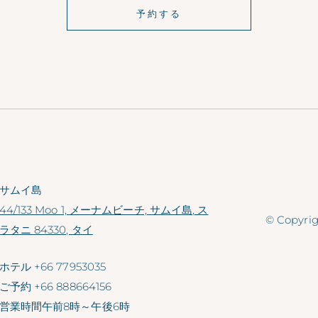
予約する
サムイ島
44/133 Moo 1, メーナムビーチ, サムイ島, ス
© Copyr
ラタニ 84330, タイ
ホテル
+66 77953035
ご予約
+66 888664156
営業時間
午前8時～午後6時