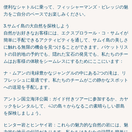
便利なシャトルに乗って、フィッシャーマンズ・ビレッジの魅
力をご自分のペースでお楽しみください。
3.サムイ島の大自然を探検しよう
自然がお好きなお客様には、エクスプロラール・コ・サムイが
簡単に手配できるアクティビティを通して、サムイ島の美しさ
に触れる無限の機会を見つけることができます。バケットリス
トの目的地の予約でも、隠れた宝石の発見でも、私たちのチー
ムはお客様の体験をシームレスにするためにここにいます：
ナ・ムアンの滝緑豊かなジャングルの中にある2つの滝は、リ
フレッシュに最適です。私たちのチームがこの静かなスポット
への送迎を手配します。
アントン国立海洋公園：ガイド付きツアーに参加するか、カヤ
ックをレンタルして、42の島々からなるこの素晴らしい群島
を探検しましょう。
ヒンター岩とヒンヤイ岩：これらの魅力的な自然の岩には、魅
力的な地元の伝説があります。私たちはあなたの訪問を簡単に