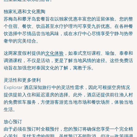
独家礼遇和文化熏陶
苏梅岛和攀牙岛套餐旨在以独家优惠丰富您的逗留体验。您的整
个住宿、餐饮、饮品甚至水疗护理均可享受九折优惠。在各种餐
饮选择中尽情品尝当地风味，或在水疗中心尽情享受宁静与热带
奢华的完美结合。
这两家度假村提供的
文化体验
，如泰式烹饪课程、瑜伽、泰拳和
调酒课程，不仅是活动，更是了解当地风情的途径。这些免费活
动旨在加强您对泰国文化的了解，寓教于乐。
灵活性和更多便利
Explorar 酒店深知旅行中的灵活性需求，因此可根据空房情况
提供提前入住和延迟退房的选择。此外，酒店还提供前往渔人村
的免费班车服务，方便游客游览当地市场和餐饮场所，体验当地
生活。
放心预订
由于必须在预订时全额预付，您的预订将确保您享受一个完全精
心策划、无忧无虑的假期。虽然预订不能取消，但这一政策强调