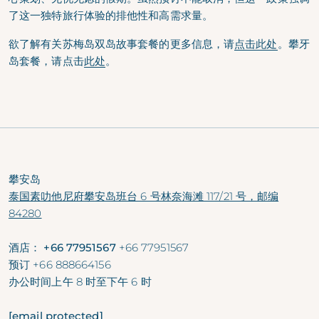
了这一独特旅行体验的排他性和高需求量。
欲了解有关苏梅岛双岛故事套餐的更多信息，请
点击此处
。攀牙
岛套餐，请点击
此处
。
攀安岛
泰国素叻他尼府攀安岛班台 6 号林奈海滩 117/21 号，邮编
84280
酒店： +66 77951567
+66 77951567
预订
+66 888664156
办公时间
上午 8 时至下午 6 时
[email protected]