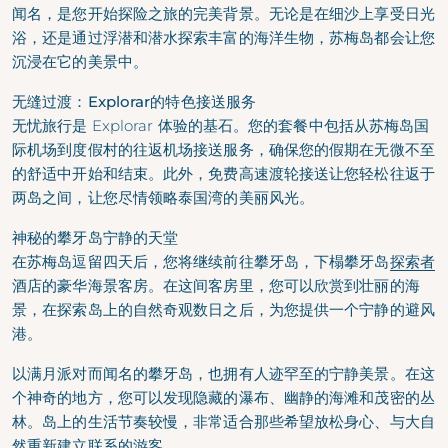
闻名，是您开始探险之旅的完美背景。无论是在细沙上享受日光
浴，还是通过浮潜和潜水探索丰富的海洋生物，苏梅岛都会让您
沉浸在它的美景中。
无缝过渡：Explorar的特色接送服务
无忧旅行是 Explorar 体验的基石。您的套餐中包括从苏梅岛国
际机场到度假村的往返机场接送服务，确保您的假期在无微不至
的舒适中开始和结束。此外，免费高速渡轮接送让您轻松往返于
两岛之间，让您尽情领略泰国湾的美丽风光。
神秘的攀牙岛宁静的天堂
在苏梅岛逗留四天后，您将继续前往攀牙岛，下榻攀牙岛
探索者
酒店的豪华海景客房。在这间客房里，您可以欣赏到壮丽的海
景，在探索岛上的自然奇观数日之后，为您提供一个宁静的避风
港。
以满月派对而闻名的攀牙岛，也拥有人迹罕至的宁静美景。在这
个神奇的地方，您可以发现隐藏的瀑布、幽静的海滩和茂密的丛
林。岛上的生活节奏较慢，非常适合那些希望放松身心、与大自
然重新建立联系的游客。