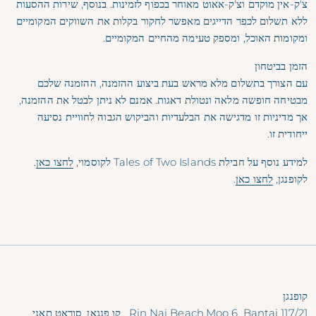
צ'ק-אין מוקדם וצ'ק-אאוט מאוחר בכפוף לזמינות. בנוסף, שירות ההסעות
ללא תשלום לכפר הדייגים מאפשר לחקור בקלות את השווקים המקומיים
ומקומות האוכל, ומספק טעימה מהחיים המקומיים.
הזמן בביטחון
עם הצורך בתשלום מלא מראש בעת ביצוע ההזמנה, ההזמנה שלכם
מבטיחה חופשה מלאה ונטולת דאגות. אמנם לא ניתן לבטל את ההזמנה,
אך מדיניות זו מדגישה את הבלעדיות והביקוש הגבוה לחוויית נסיעה
ייחודית זו.
למידע נוסף על חבילת Tales of Two Islands לקוסמוי,
לחצו כאן
.
לקופנגן,
לחצו כאן
.
קופנגן
117/21 Rin Nai Beach,Moo 6, Bantai , קו פנגאן, סוראט תאני