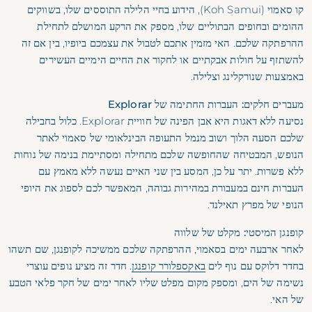
קו סאמוי (Koh Samui), הידוע בחיי הלילה התוססים שלו, בשווקים
ההומים ובחופים הבתוליים שלו, מספק את הרקע המושלם לתחילת
ההרפתקה שלכם. האי מזמין אתכם לטבול את עצמכם ביופיו, בין אם זה
להשתזף על חולות אבקתיים או לחקור את החיים הימיים העשירים
באמצעות שנורקלינג וצלילה.
מעברים חלקים: העברות החתימה של Explorar
נסיעה ללא דאגות היא אבן הפינה של חוויית Explorar. כלול בחבילה
שלכם הסעה הלוך ושוב מנמל התעופה הבינלאומי של סאמוי לאתר
הנופש, המבטיחה שהחופשה שלכם מתחילה ומסתיימת בנימה של נוחות
ללא פשרות. יתר על כן, המסע בין שני האיים נעשה ללא מאמץ עם
העברות חינם במעבורת במהירות גבוהה, המאפשר לכם לספוג את היופי
הנופי של מפרץ תאילנד.
קופנגן המיסטי: מקלט של שלווה
לאחר ארבעה ימים בסאמוי, ההרפתקה שלכם ממשיכה לקופנגן, שם תשהו
בחדר דלוקס עם נוף לים
באקספלורר קופנגן
. חדר זה מציע נופים עוצרי
נשימה של הים, ומספק מקום מפלט שליו לאחר ימים של חקר פלאי הטבע
של האי.