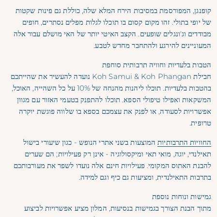
קופנגן, המפורסמת במסיבות הירח המלא שלה, כוללת גם פינות שקטות
של יופי בתולי. זהו מקום קסום בו תוכלו לגלות מפלים נסתרים, חופים
מבודדים וג'ונגלים שופעים. הקצב האיטי יותר של האי מושלם עבור אלה
המעוניינים להירגע ולהתחבר מחדש לטבע.
הטבות בלעדיות וחוויה תרבותית סוחפת
חבילת Koh Samui & Koh Phangan נועדה להעשיר את שהייתכם
בהטבות בלעדיות. תוכלו ליהנות מהנחה של 10% על כל השהייה, האוכל,
המשקאות ואפילו טיפולי הספא. תוכלו להתפנק בטעמי האזור עם מגוון
אפשרויות לסעודה, או לפנק את עצמכם בספא בו שלווה פוגשת יוקרה
טרופית.
החוויות התרבותיות
המוצעות בשני אתרי הנופש - כגון שיעורי בישול
תאילנדי, יוגה, מואי תאי ומיקסולוגיה - אינן רק פעילויות; הם שערים
להבנת האתוס המקומי. פעילויות חינם אלה נועדו לשפר את מעורבותכם
בתרבות התאילנדית, ומציעות גם כיף וגם למידה.
גמישות ונוחות נוספת
מתוך הבנת הצורך בגמישות בנסיעות, המלון מציע אפשרויות לביצוע