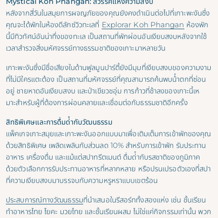
Mystical Koh Phangan: สวรรค์แห่งความสงบ
หลังจากสี่วันในสมุยการผจญภัยของคุณยังคงดําเนินต่อไปที่เกาะพะงันซึ่ง
คุณจะได้พักในห้องดีลักซ์วิวทะเลที่
Explorar Koh Phangan
ห้องพัก
นี้มีทิวทัศน์อันน่าทึ่งของทะเล เป็นสถานที่พักผ่อนอันเงียบสงบหลังจากใช้
เวลาสํารวจสิ่งมหัศจรรย์ทางธรรมชาติของเกาะมาหลายวัน
เกาะพะงันซึ่งมีชื่อเสียงในด้านฟูลมูนปาร์ตี้ยังมีมุมที่เงียบสงบของความงาม
ที่ไม่มีใครแตะต้อง เป็นสถานที่มหัศจรรย์ที่คุณสามารถค้นพบน้ําตกที่ซ่อน
อยู่ ชายหาดอันเงียบสงบ และป่าเขียวชอุ่ม การก้าวที่ช้าลงของเกาะนี้เห
มาะสําหรับผู้ที่ต้องการผ่อนคลายและเชื่อมต่อกับธรรมชาติอีกครั้ง
สิทธิพิเศษและการดื่มด่ํากับวัฒนธรรม
แพ็คเกจเกาะสมุยและเกาะพะงันออกแบบมาเพื่อเติมเต็มการเข้าพักของคุณ
ด้วยสิทธิพิเศษ เพลิดเพลินกับส่วนลด 10% สําหรับการเข้าพัก รับประทาน
อาหาร เครื่องดื่ม และแม้แต่สปาทรีตเมนต์ ดื่มด่ํากับรสชาติของภูมิภาค
ด้วยตัวเลือกการรับประทานอาหารที่หลากหลาย หรือปรนเปรอตัวเองที่สปา
ที่ความเงียบสงบมาบรรจบกับความหรูหราแบบเขตร้อน
ประสบการณ์ทางวัฒนธรรม
ที่นําเสนอในรีสอร์ททั้งสองแห่ง เช่น ชั้นเรียน
ทําอาหารไทย โยคะ มวยไทย และชั้นเรียนผสม ไม่ใช่แค่กิจกรรมเท่านั้น พวก