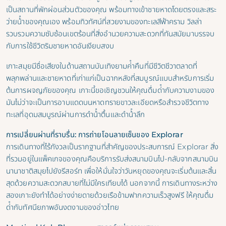
เป็นสถานที่พักผ่อนส่วนตัวของคุณ พร้อมทางเข้าชายหาดโดยตรงและสระ
ว่ายน้ําของคุณเอง พร้อมทิวทัศน์ที่สวยงามของทะเลสีฟ้าคราม วิลล่า
รวบรวมความซับซ้อนเขตร้อนที่สิ่งอํานวยความสะดวกที่ทันสมัยมาบรรจบ
กับการใช้ชีวิตริมชายหาดอันเงียบสงบ
เกาะสมุยมีชื่อเสียงในด้านสถานบันเทิงยามค่ําคืนที่มีชีวิตชีวาตลาดที่
พลุกพล่านและชายหาดที่เก่าแก่เป็นฉากหลังที่สมบูรณ์แบบสําหรับการเริ่ม
ต้นการผจญภัยของคุณ เกาะนี้ขอเชิญชวนให้คุณดื่มด่ํากับความงามของ
มันไม่ว่าจะเป็นการอาบแดดบนหาดทรายขาวละเอียดหรือสํารวจชีวิตทาง
ทะเลที่อุดมสมบูรณ์ผ่านการดําน้ําตื้นและดําน้ําลึก
การเปลี่ยนผ่านที่ราบรื่น: การถ่ายโอนลายเซ็นของ Explorar
การเดินทางที่ไร้กังวลเป็นรากฐานที่สําคัญของประสบการณ์ Explorar สิ่ง
ที่รวมอยู่ในแพ็คเกจของคุณคือบริการรับส่งสนามบินไป-กลับจากสนามบิน
นานาชาติสมุยไปยังรีสอร์ท เพื่อให้มั่นใจว่าวันหยุดของคุณจะเริ่มต้นและสิ้น
สุดด้วยความสะดวกสบายที่ไม่มีใครเทียบได้ นอกจากนี้ การเดินทางระหว่าง
สองเกาะยังทําได้อย่างง่ายดายด้วยเรือข้ามฟากความเร็วสูงฟรี ให้คุณดื่ม
ด่ํากับทัศนียภาพอันงดงามของอ่าวไทย