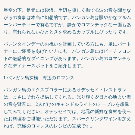
星空の下、足元には砂浜、岸辺を優しく撫でる波の音を聞きな
がらの食事は本当に幻想的です。パンガン島は賑やかなフルム
ーンパーティーで有名ですが、静かでロマンチックな一面もあ
り、忘れられないひとときを求めるカップルにぴったりです。
バレンタインデーのお祝いを計画している方にも、単にパート
ナーにご褒美をあげたい方にも、パンガン島にはビーチフロン
トの魅惑的なダイニングがあります。
パンガン
島のロマンチッ
クなディナースポットをご紹介します。
1.パンガン島探検 - 海辺のロマンス
パンガン島のエクスプロラーにあるオデッセイ・レストラン
は、まさにそれを提供してくれる。光り輝く夕日と心地よい海
の音を背景に、2人だけのキャンドルライトのテーブルを想像
してみてください。オデッセイでは、地元の新鮮な食材を使っ
たお料理をご堪能いただけます。スパークリングワインを加え
れば、究極のロマンスのレシピの完成です。