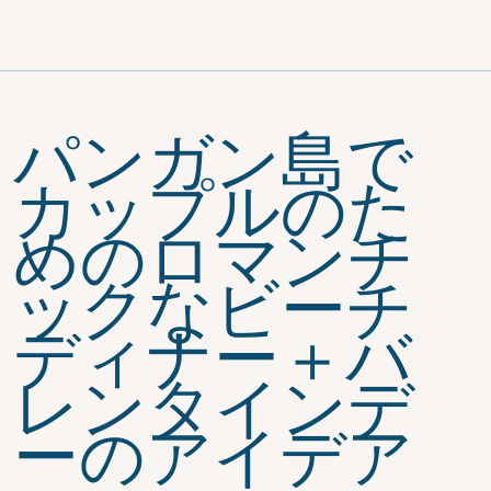
ご登録いただく
と、さらに最大
15%オフでお楽
みいただけま
す！
パンガン島で
カップルのた
めのロマンチ
ックなビーチ
ディナー＋バ
レンタインデ
ーのアイデア