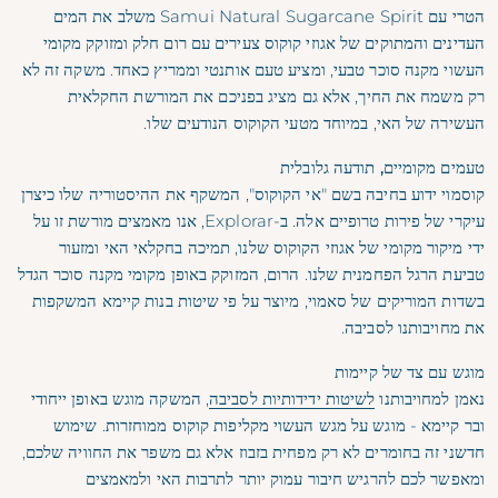
הטרי עם Samui Natural Sugarcane Spirit משלב את המים
העדינים והמתוקים של אגוזי קוקוס צעירים עם רום חלק ומזוקק מקומי
העשוי מקנה סוכר טבעי, ומציע טעם אותנטי וממריץ כאחד. משקה זה לא
רק משמח את החיך, אלא גם מציג בפניכם את המורשת החקלאית
העשירה של האי, במיוחד מטעי הקוקוס הנודעים שלו.
טעמים מקומיים, תודעה גלובלית
קוסמוי ידוע בחיבה בשם "אי הקוקוס", המשקף את ההיסטוריה שלו כיצרן
עיקרי של פירות טרופיים אלה. ב-Explorar, אנו מאמצים מורשת זו על
ידי מיקור מקומי של אגוזי הקוקוס שלנו, תמיכה בחקלאי האי ומזעור
טביעת הרגל הפחמנית שלנו. הרום, המזוקק באופן מקומי מקנה סוכר הגדל
בשדות המוריקים של סאמוי, מיוצר על פי שיטות בנות קיימא המשקפות
את מחויבותנו לסביבה.
מוגש עם צד של קיימות
נאמן למחויבותנו
לשיטות ידידותיות לסביבה
, המשקה מוגש באופן ייחודי
ובר קיימא - מוגש על מגש העשוי מקליפות קוקוס ממוחזרות. שימוש
חדשני זה בחומרים לא רק מפחית בזבוז אלא גם משפר את החוויה שלכם,
ומאפשר לכם להרגיש חיבור עמוק יותר לתרבות האי ולמאמצים