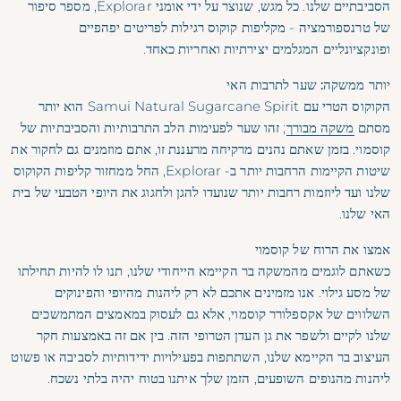
הסביבתיים שלנו. כל מגש, שנוצר על ידי אומני Explorar, מספר סיפור
של טרנספורמציה - מקליפות קוקוס רגילות לפריטים יפהפיים
ופונקציונליים המגלמים יצירתיות ואחריות כאחד.
יותר ממשקה: שער לתרבות האי
הקוקוס הטרי עם Samui Natural Sugarcane Spirit הוא יותר
מסתם
משקה מבורך
; זהו שער לפעימות הלב התרבותיות והסביבתיות של
קוסמוי. בזמן שאתם נהנים מרקיחה מרעננת זו, אתם מוזמנים גם לחקור את
שיטות הקיימות הרחבות יותר ב- Explorar, החל ממחזור קליפות הקוקוס
שלנו ועד ליוזמות רחבות יותר שנועדו להגן ולחגוג את היופי הטבעי של בית
האי שלנו.
אמצו את הרוח של קוסמוי
כשאתם לוגמים מהמשקה בר הקיימא הייחודי שלנו, תנו לו להיות תחילתו
של מסע גילוי. אנו מזמינים אתכם לא רק ליהנות מהיופי והפינוקים
השלווים של אקספלורר קוסמוי, אלא גם לעסוק במאמצים המתמשכים
שלנו לקיים ולשפר את גן העדן הטרופי הזה. בין אם זה באמצעות חקר
העיצוב בר הקיימא שלנו, השתתפות בפעילויות ידידותיות לסביבה או פשוט
ליהנות מהנופים השופעים, הזמן שלך איתנו בטוח יהיה בלתי נשכח.