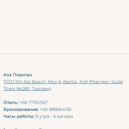
Koh Samui
Time:
10 AM to 8 PM Daily
Price:
THB 1,690
net per person
Rejuvenate your body and skin with a
60-minute
Thai oil massage
and
30-minute facial
treatment
.
This promotion cannot be combined with any
offer or discount.
Кох Пханган
117/21 Rin Nai Beach, Moo 6, Bantai, Koh Phangan, Surat
Thani 84280, Таиланд
Отель:
+66 77951567
Бронирование:
+66 888664156
Часы работы:
8 утра - 6 вечера