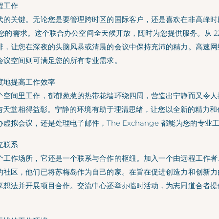
程工作
代的关键。无论您是要管理跨时区的国际客户，还是喜欢在非高峰时段
满足您的需求。这个联合办公空间全天候开放，随时为您提供服务。从 22:0
啡，让您在深夜的头脑风暴或清晨的会议中保持充沛的精力。高速网
会议空间则可满足您的所有专业需求。
度地提高工作效率
个空间里工作，郁郁葱葱的热带花墙环绕四周，营造出宁静而又令人振
产力与天堂相得益彰。宁静的环境有助于理清思绪，让您以全新的精力
虚拟会议，还是处理电子邮件，The Exchange 都能为您的专
立联系
个工作场所，它还是一个联系与合作的枢纽。加入一个由远程工作者
的社区，他们已将苏梅岛作为自己的家。在旨在促进创造力和创新力
享想法并开展项目合作。交流中心还举办临时活动，为志同道合者提