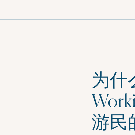
菜
单
为什么说
Wor
游民