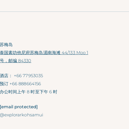
苏梅岛
泰国素叻他尼府苏梅岛湄南海滩 44/133 Moo 1
号，邮编 84330
酒店：
+66 77953035
预订
+66 888664156
办公时间
上午 8 时至下午 6 时
[email protected]
@explorarkohsamui