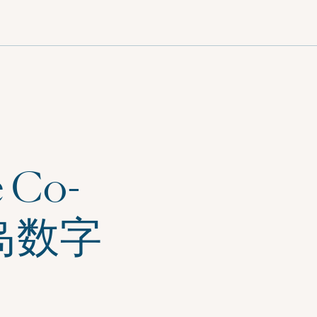
中文 (简体)
 Co-
梅岛数字