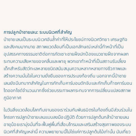
การปลูกป่าชายเลน: ระบบนิเวศที่สําคัญ
ป่าชายเลนเป็นระบบนิเวศอันล้ําค่าที่ให้ประโยชน์ทางนิเวศวิทยา เศรษฐกิจ
และสังคมมากมาย สภาพแวดล้อมที่เป็นเอกลักษณ์เหล่านี้ทําหน้าที่เป็น
อุปสรรคทางธรรมชาติต่อการกัดเซาะชายฝั่งปกป้องแนวชายฝั่งจากผลก
ระทบความเสียหายของคลื่นและพายุ พวกเขาทําหน้าที่เป็นสถานรับเลี้ยง
เด็กสําหรับสัตว์ทะเลหลายชนิดสนับสนุนความหลากหลายทางชีวภาพและ
สร้างความมั่นใจในความยั่งยืนของการประมงท้องถิ่น นอกจากนี้ป่าชาย
เลนยังมีบทบาทสําคัญในการกักเก็บคาร์บอนดักจับและกักเก็บก๊าซคาร์บอน
ไดออกไซด์จํานวนมากซึ่งช่วยบรรเทาผลกระทบจากการเปลี่ยนแปลงสภาพ
ภูมิอากาศ
ในวันสิ่งแวดล้อมโลกทีมงานของเราร่วมกับพันธมิตรในท้องถิ่นมีส่วนร่วมใน
โครงการปลูกป่าชายเลนแบบลงมือปฏิบัติ ด้วยการปลูกต้นกล้าป่าชายเลน
อายุน้อยเรามุ่งมั่นที่จะฟื้นฟูพื้นที่เสื่อมโทรมและเสริมสร้างสุขภาพของระบบ
นิเวศที่สําคัญเหล่านี้ ความพยายามนี้ไม่ใช่แค่การปลูกต้นไม้เท่านั้น มันเกี่ยว