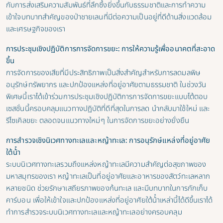
กับการส่งเสริมความสัมพันธ์ที่ลึกซึ้งยิ่งขึ้นกับธรรมชาติและการทําความ
เข้าใจบทบาทสําคัญของป่าชายเลนที่มีต่อความเป็นอยู่ที่ดีด้านสิ่งแวดล้อม
และเศรษฐกิจของเรา
การประชุมเชิงปฏิบัติการการจัดการขยะ: การให้ความรู้เพื่ออนาคตที่สะอาด
ขึ้น
การจัดการของเสียที่มีประสิทธิภาพเป็นสิ่งสําคัญสําหรับการลดมลพิษ
อนุรักษ์ทรัพยากร และปกป้องแหล่งที่อยู่อาศัยตามธรรมชาติ ในช่วงวัน
พิเศษนี้เราได้เข้าร่วมการประชุมเชิงปฏิบัติการการจัดการขยะแบบโต้ตอบ
เซสชั่นนี้ครอบคลุมแนวทางปฏิบัติที่ดีที่สุดในการลด นํากลับมาใช้ใหม่ และ
รีไซเคิลขยะ ตลอดจนแนวทางใหม่ๆ ในการจัดการขยะอย่างยั่งยืน
การสํารวจเชิงนิเวศทางทะเลและหญ้าทะเล: การอนุรักษ์แหล่งที่อยู่อาศัย
ใต้น้ํา
ระบบนิเวศทางทะเลรวมถึงแหล่งหญ้าทะเลมีความสําคัญต่อสุขภาพของ
มหาสมุทรของเรา หญ้าทะเลเป็นที่อยู่อาศัยและอาหารของสัตว์ทะเลหลาก
หลายชนิด ช่วยรักษาเสถียรภาพของก้นทะเล และมีบทบาทในการกักเก็บ
คาร์บอน เพื่อให้เข้าใจและปกป้องแหล่งที่อยู่อาศัยใต้น้ําเหล่านี้ได้ดีขึ้นเราได้
ทําการสํารวจระบบนิเวศทางทะเลและหญ้าทะเลอย่างครอบคลุม