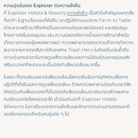
ความมุ่งมั่นของ Explorar ต่อความยั่งยืน
ที่ Explorar Hotels & Resorts
ความยั่งยืน
เป็นหัวใจสําคัญของทุกสิ่ง
ที่เราทํา ในฐานะโรงแรมที่ยั่งยืน เราปฏิบัติตามแนวทาง Farm to Table
นํากะลามะพร้าวมารีไซเคิลเป็นของตกแต่งและเฟอร์นิเจอร์ และสนับสนุน
โครงการริเริ่มของชุมชน เช่น ความปลอดภัยทางน้ําและการศึกษาสําหรับ
เด็กชาวเกาะและผู้อพยพชาวพม่า ความพยายามของเรารวมถึงการทําความ
สะอาดชายหาดทุกสัปดาห์กับองค์กร Trash Hero ในท้องถิ่นเน้นย้ําถึง
ความทุ่มเทของเราในการดูแลสิ่งแวดล้อมและการมีส่วนร่วมของชุมชนส่ง
เสริมอนาคตที่สะอาดและเป็นมิตรกับสิ่งแวดล้อมมากขึ้น
ในขณะที่เราเฉลิมฉลองวันสิ่งแวดล้อมโลกเรายืนยันการอุทิศตนเพื่อการ
ปฏิบัติที่ยั่งยืนและการดูแลสิ่งแวดล้อม ด้วยความพยายามร่วมกันและวิสัย
ทัศน์ร่วมกันเพื่ออนาคตที่เป็นมิตรต่อสิ่งแวดล้อมเราสามารถสร้างผลกระ
ทบเชิงบวกต่อโลกของเราได้ เข้าร่วมกับเราที่ Explorar Hotels
&Resorts ในการโอบกอดความยั่งยืนและรักษาความงามตามธรรมชาติ
ของโลกของเราสําหรับคนรุ่นต่อ ๆ ไป