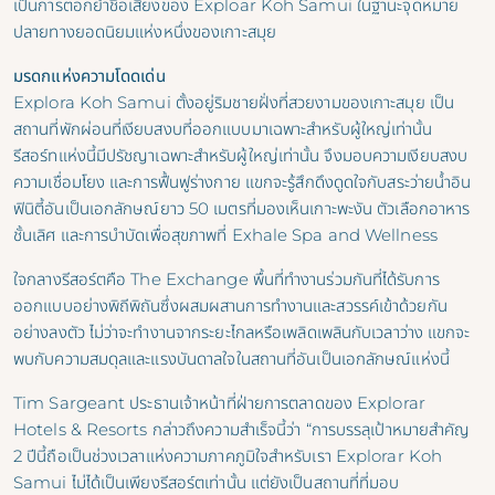
เป็นการตอกย้ำชื่อเสียงของ Exploar Koh Samui ในฐานะจุดหมาย
ปลายทางยอดนิยมแห่งหนึ่งของเกาะสมุย
มรดกแห่งความโดดเด่น
Explora Koh Samui ตั้งอยู่ริมชายฝั่งที่สวยงามของเกาะสมุย เป็น
สถานที่พักผ่อนที่เงียบสงบที่ออกแบบมาเฉพาะสำหรับผู้ใหญ่เท่านั้น
รีสอร์ทแห่งนี้มีปรัชญาเฉพาะสำหรับผู้ใหญ่เท่านั้น จึงมอบความเงียบสงบ
ความเชื่อมโยง และการฟื้นฟูร่างกาย แขกจะรู้สึกดึงดูดใจกับสระว่ายน้ำอิน
ฟินิตี้อันเป็นเอกลักษณ์ยาว 50 เมตรที่มองเห็นเกาะพะงัน ตัวเลือกอาหาร
ชั้นเลิศ และการบำบัดเพื่อสุขภาพที่ Exhale Spa and Wellness
ใจกลางรีสอร์ตคือ The Exchange พื้นที่ทำงานร่วมกันที่ได้รับการ
ออกแบบอย่างพิถีพิถันซึ่งผสมผสานการทำงานและสวรรค์เข้าด้วยกัน
อย่างลงตัว ไม่ว่าจะทำงานจากระยะไกลหรือเพลิดเพลินกับเวลาว่าง แขกจะ
พบกับความสมดุลและแรงบันดาลใจในสถานที่อันเป็นเอกลักษณ์แห่งนี้
Tim Sargeant ประธานเจ้าหน้าที่ฝ่ายการตลาดของ Explorar
Hotels & Resorts กล่าวถึงความสำเร็จนี้ว่า “การบรรลุเป้าหมายสำคัญ
2 ปีนี้ถือเป็นช่วงเวลาแห่งความภาคภูมิใจสำหรับเรา Explorar Koh
Samui ไม่ได้เป็นเพียงรีสอร์ตเท่านั้น แต่ยังเป็นสถานที่ที่มอบ