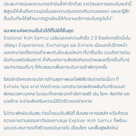
ประสบการณ์และความทรงจำอันล้ำค่าอีกด้วย รางวัลและการยอมรับเหล่านี้
พิสูจน์ให้เห็นถึงความมุ่งมั่นและความทุ่มเทของทีมงานของเรา และเรารู้สึก
ตื่นเต้นที่จะได้สร้างมาตรฐานใหม่ให้กับงานบริการระดับหรูต่อไป”
อนาคตแห่งความเป็นไปได้ที่ไม่มีที่สิ้นสุด
Explorar Koh Samui เฉลิมฉลองความสำเร็จ 2 ปี โดยยังคงยึดมั่นใน
ปรัชญา Experience, Exchange และ Exhale เมื่อมองไปข้างหน้า
แขกสามารถตั้งตารอที่จะพบกับข้อเสนอใหม่ๆ ที่น่าตื่นเต้น รวมถึงการร่วม
มือกับเชฟมิชลินสตาร์ ค่ำคืนแห่งการสังสรรค์ของนักผสมเครื่องดื่มที่บาร์
และกิจกรรมอื่นๆ ที่คัดสรรมาเพื่อยกระดับการเข้าพักทุกครั้ง
รีสอร์ทยังคงขยายบริการด้านสุขภาพและไลฟ์สไตล์อย่างต่อเนื่อง ที่
Exhale Spa and Wellness แขกสามารถเพลิดเพลินกับทรีตเมนต์
พิเศษเฉพาะบุคคล ในขณะที่คลาสออกกำลังกายฟรี เช่น โยคะ พิลาทิส และ
มวยไทย จะช่วยส่งเสริมความมีชีวิตชีวาของร่างกาย
ไม่ว่าจะพักผ่อนริมสระว่ายน้ำแบบอินฟินิตี้ ลิ้มรสอาหารรสเลิศ หรือสำรวจ
ความงามตามธรรมชาติของเกาะสมุย Exploar Koh Samui ก็พร้อม
มอบประสบการณ์ที่สร้างแรงบันดาลใจ เชื่อมโยง และฟื้นฟูพลังใหม่