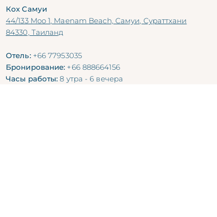
Кох Самуи
44/133 Moo 1, Maenam Beach, Самуи, Сураттхани
84330, Таиланд
Отель:
+66 77953035
Бронирование:
+66 888664156
Часы работы:
8 утра - 6 вечера
[email protected]
@explorarkohsamui
© Copyright Explorar Hotels. Все права защищены.
Русский