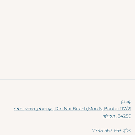
העברה הלוך ושוב ללא תשלום ממזח האד רין
30% הנחה בספא Exhale
10% off food and non-alcoholic beverages
צ'ק-אין מוקדם וצ'ק-אאוט מאוחר (בכפוף לזמינות)
פעילויות חינם (שיעור בישול תאילנדי, יוגה, מואי תאי,
מיקסולוגיה לפי לוח הזמנים של אתר הנופש)
ככל שתזמינו מוקדם יותר, כך תחסכו יותר - הבטיחו את שהייתכם
עוד היום!
הזמן עכשיו
קופנגן
117/21 Rin Nai Beach,Moo 6, Bantai , קו פנגאן, סוראט תאני
84280, תאילנד
מלון:
+66 77951567