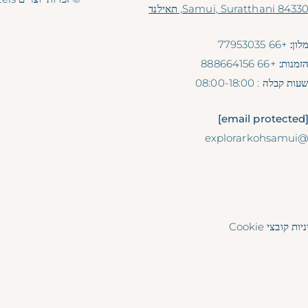
Samui, Suratthani 8433, תאילנד
לון:
+66 77953035
זמנות:
+66 888664156
עות קבלה
: 08:00-18:00
[email prote
@explorarkohsam
ות קובצי Cookie