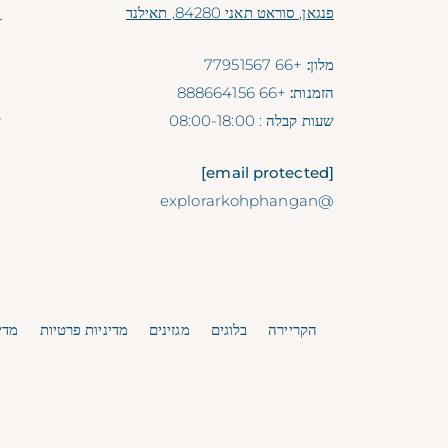
פנגאן, סוראט תאני 84280, תאילנד
0
מלון:
+66 77951567
מ
הזמנות:
+66 888664156
ה
שעות קבלה
: 08:00-18:00
ש
cted]
[email protected]
ui
@explorarkohphangan
הקריירה
בלוגים
מגזינים
מדיניות פרטיות
מדיני