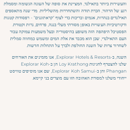
והעשירות ביותר בתאילנד, המציינת את סופה של העונה הגשומה ומסמלת
רגע של הרהור, הכרת תודה והשתחררות מהשליליות. מדי שנה מתאספים
תאילנדים בנהרות, אגמים ובריכות כדי לצוף "קראתונגים" - רפסודות קטנות
ודקורטיביות העשויות באופן מסורתי מעלי בננה, פרחים, נרות וקטורת.
הפסטיבל היפהפה הזה משופע בהיסטוריה ובעל משמעות עמוקה עבור
העם התאילנדי, שכן הוא מכבד את אלת המים ומשמש כמחווה סמלית
לשחרור צרות של השנה החולפת ולברך על התחלות חדשות.
השנה, ב-Explorar Hotels & Resorts, אנו מזמינים את האורחים
שלנו להצטרף לחגיגות Loy Krathong הן ב-Explorar Koh
Phangan והן ב-Explorar Koh Samui, שם אנו מוסיפים טוויסט
ייחודי משלנו למסורת האהובה הזו עם מוצרים בני קיימא.