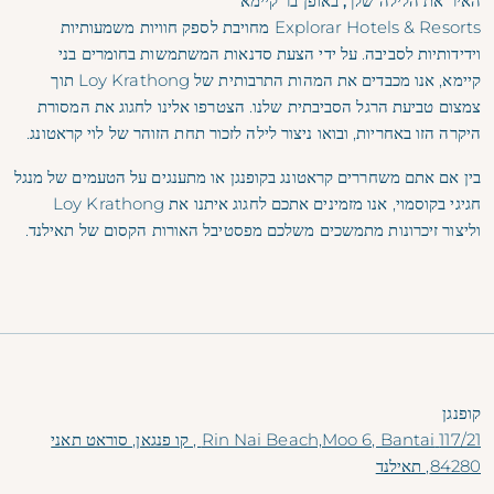
האיר את הלילה שלך, באופן בר קיימא
Explorar Hotels & Resorts מחויבת לספק חוויות משמעותיות
וידידותיות לסביבה. על ידי הצעת סדנאות המשתמשות בחומרים בני
קיימא, אנו מכבדים את המהות התרבותית של Loy Krathong תוך
צמצום טביעת הרגל הסביבתית שלנו. הצטרפו אלינו לחגוג את המסורת
היקרה הזו באחריות, ובואו ניצור לילה לזכור תחת הזוהר של לוי קראטונג.
בין אם אתם משחררים קראטונג בקופנגן או מתענגים על הטעמים של מנגל
חגיגי בקוסמוי, אנו מזמינים אתכם לחגוג איתנו את Loy Krathong
וליצור זיכרונות מתמשכים משלכם מפסטיבל האורות הקסום של תאילנד.
קופנגן
117/21 Rin Nai Beach,Moo 6, Bantai , קו פנגאן, סוראט תאני
84280, תאילנד