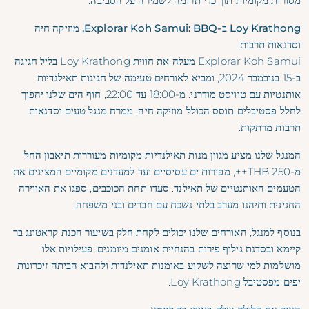
מסורות מקומיות תוך כדי תרומה לשמירה על הסביבה.
Loy Krathong ב-Explorar Koh Samui: BBQ, מוזיקה חיה
וסדנאות תרבות
Explorar Koh Samui מעלה את חווית Loy Krathong בליל חגיגה
ב-15 בנובמבר 2024, ומביא לאורחים טעימה של חגיגות תאילנדיות
אותנטיות עם טוויסט מודרני. מ-18:00 עד 22:00, חוף הים שלנו יהפוך
לחלל פסטיבלים תוסס הכולל מוזיקה חיה, ממרח מנגל טעים וסדנאות
תרבות מרתקות.
המנגל שלנו מציע מגוון מנות תאילנדיות מקומיות מעוררות תיאבון החל
מ-250 THB++, מפירות ים עסיסיים ועד למעדנים מקומיים המציגים את
הטעמים האותנטיים של תאילנד. סעדו תחת הכוכבים, ספגו את האווירה
החגיגית ותיהנו מערב בלתי נשכח עם חברים ובני משפחה.
בנוסף למנגל, האורחים שלנו יכולים לקחת חלק בשיעור הכנת קראטונג בר
קיימא ובסדנת גילוף פירות בהנחיית אומנים מיומנים. פעילויות אלו
מושלמות למי שרוצה לשקוע באומנות תאילנדית ולהביא הביתה זיכרונות
יפים מפסטיבל Loy Krathong.