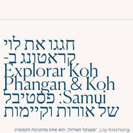
תפריט
חגגו את לוי
קראטונג ב-
Explorar Koh
Phangan & Koh
Samui: פסטיבל
של אורות וקיימות
Loy Krathong, "פסטיבל האורות", הוא אחת מהחגיגות הקסומות