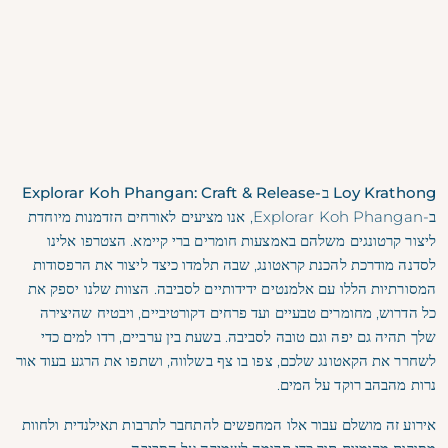
Loy Krathong ב-Explorar Koh Phangan: Craft & Release
ב-Explorar Koh Phangan, אנו מציעים לאורחים הזדמנות מיוחדת
ליצור קרטונגים משלהם באמצעות חומרים ברי קיימא. הצטרפו אלינו
לסדנה מודרכת להכנת קראטונג, שבה תלמדו כיצד ליצור את הרפסודות
המסורתיות הללו עם אלמנטים ידידותיים לסביבה. הצוות שלנו יספק את
כל הדרוש, מחומרים טבעיים ועד פרחים דקורטיביים, ויבטיח שהיצירה
שלך תהיה גם יפה וגם טובה לסביבה. בשעת בין ערביים, רדו למים כדי
לשחרר את הקאטונג שלכם, צפו בו צף בשלווה, ושתפו את הרגע בעוד אור
נרות מהבהב רוקד על המים.
אירוע זה מושלם עבור אלו המחפשים להתחבר לתרבות תאילנדית ולחוות