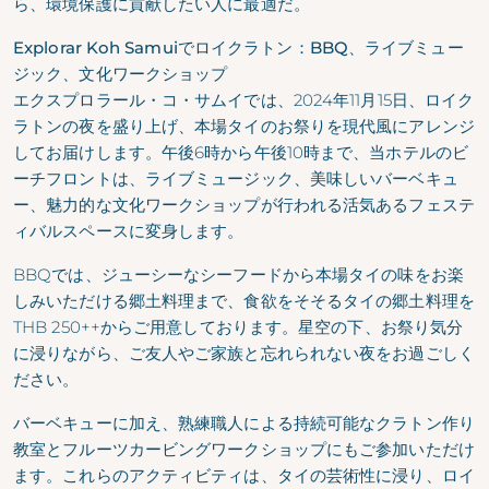
ら、環境保護に貢献したい人に最適だ。
Explorar Koh Samuiでロイクラトン：BBQ、ライブミュー
ジック、文化ワークショップ
エクスプロラール・コ・サムイでは、2024年11月15日、ロイク
ラトンの夜を盛り上げ、本場タイのお祭りを現代風にアレンジ
してお届けします。午後6時から午後10時まで、当ホテルのビ
ーチフロントは、ライブミュージック、美味しいバーベキュ
ー、魅力的な文化ワークショップが行われる活気あるフェステ
ィバルスペースに変身します。
BBQでは、ジューシーなシーフードから本場タイの味をお楽
しみいただける郷土料理まで、食欲をそそるタイの郷土料理を
THB 250++からご用意しております。星空の下、お祭り気分
に浸りながら、ご友人やご家族と忘れられない夜をお過ごしく
ださい。
バーベキューに加え、熟練職人による持続可能なクラトン作り
教室とフルーツカービングワークショップにもご参加いただけ
ます。これらのアクティビティは、タイの芸術性に浸り、ロイ